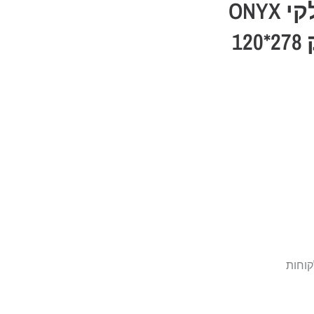
לוחות פורצלן איטלקי ONYX
GREEN אוניקס ירוק 278*120
קוחות