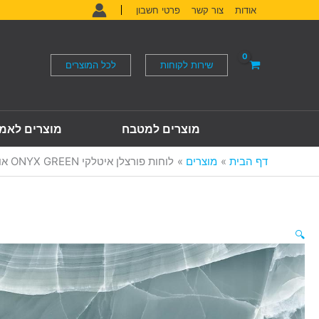
ילוג
אודות
צור קשר
פרטי חשבון
תוכן
שירות לקוחות
לכל המוצרים
מוצרים למטבח
מוצרים לאמ
דף הבית
מוצרים
לוחות פורצלן איטלקי ONYX GREEN אוניקס ירוק 278*120 ס"מ
🔍