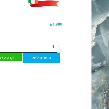
₪
1,980
כמות
-
של
לוחות
הוספה לסל
קנה עכש
פורצלן
איטלקי
ONYX
GREEN
אוניקס
ירוק
278*120
ס"מ