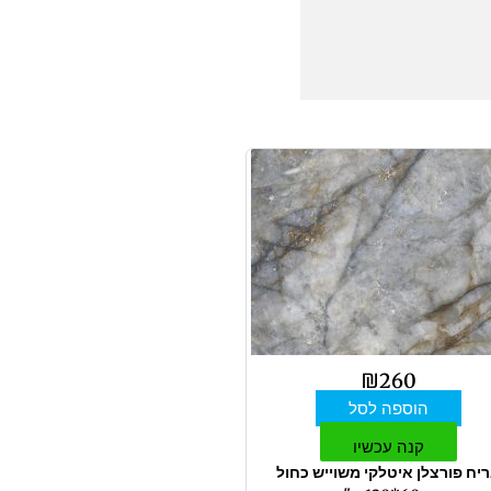
₪
260
הוספה לסל
קנה עכשיו
יח פורצלן איטלקי משוייש כחול