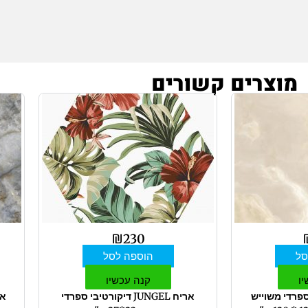
מוצרים קשורים
₪
230
סל
הוספה לסל
יו
קנה עכשיו
ספרדי משוייש
אריח JUNGEL דיקורטיבי ספרדי
אר