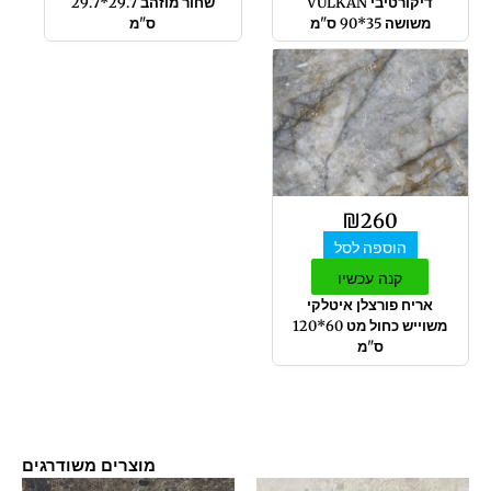
דיקורטיבי VULKAN
שחור מוזהב 29.7*29.7
משושה 35*90 ס"מ
ס"מ
₪
260
הוספה לסל
קנה עכשיו
אריח פורצלן איטלקי
משוייש כחול מט 60*120
ס"מ
מוצרים משודרגים