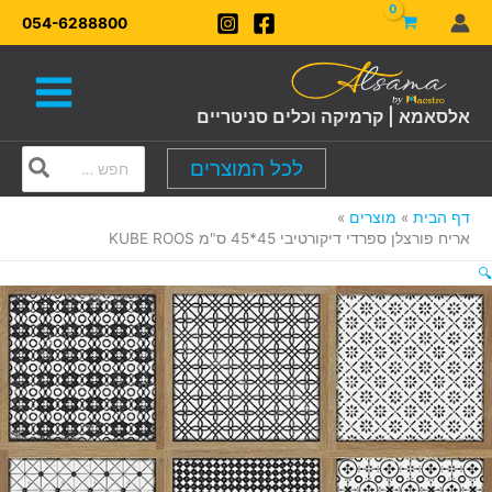
ילוג
054-6288800
תוכן
אלסאמא | קרמיקה וכלים סניטריים
Search
לכל המוצרים
for:
דף הבית
מוצרים
אריח פורצלן ספרדי דיקורטיבי 45*45 ס"מ KUBE ROOS
🔍