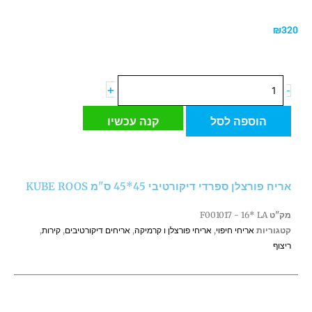
₪
320
כמות
+
-
של
אריח
הוספה לסל
קנה עכשיו
פורצלן
ספרדי
דיקורטיבי
45*45
אריח פורצלן ספרדי דיקורטיבי 45*45 ס"מ KUBE ROOS
ס"מ
KUBE
מק"ט
F001017 - 16* LA
ROOS
קטגוריות
אריחי חיפוי
,
אריחי פורצלן ו קרמיקה
,
אריחים דיקורטיבים
,
קירות
,
ריצוף