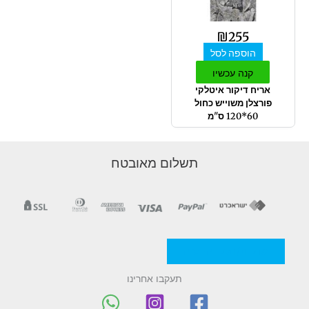
₪
255
הוספה לסל
קנה עכשיו
אריח דיקור איטלקי
פורצלן משוייש כחול
60*120 ס"מ
תשלום מאובטח
מדניות/תקנון החברה
תעקבו אחרינו