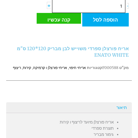
כמות
+
-
של
אריח
הוספה לסל
קנה עכשיו
פורצלן
ספרדי
משוייש
לבן
אריח פורצלן ספרדי משוייש לבן מבריק 120*120 ס"מ
מבריק
ENATO WHITE
120*120
ס"מ
מק"ט
F000588
קטגוריות
אריחי חיפוי
,
אריחי פורצלן ו קרמיקה
,
קירות
,
ריצוף
ENATO
WHITE
תיאור
אריח פורצלן מיועד לריצוף ו קירות
תוצרת ספרדי
גימור מבריר