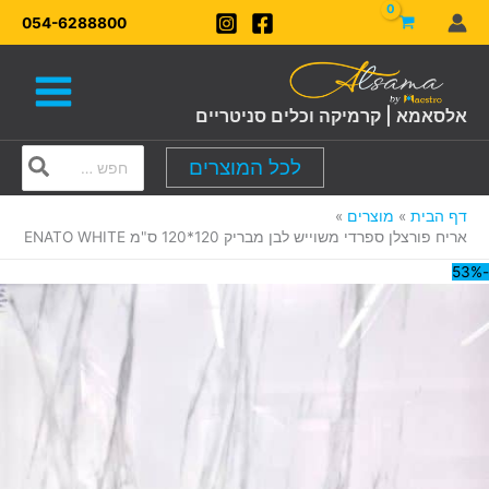
ילוג
054-6288800
תוכן
אלסאמא | קרמיקה וכלים סניטריים
Search
לכל המוצרים
for:
דף הבית
מוצרים
אריח פורצלן ספרדי משוייש לבן מבריק 120*120 ס"מ ENATO WHITE
-53%