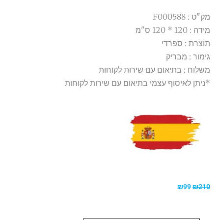
מק"ט : F000588
מידה : 120 * 120 ס"מ
תוצרת : ספרדי
גימור : מבריק
משלוח : בתיאום עם שירות לקוחות
*ניתן לאיסוף עצמי בתיאום עם שירות לקוחות
המחיר
המחיר
₪
99
₪
210
המקורי
הנוכחי
היה:
הוא:
₪99.
₪210.