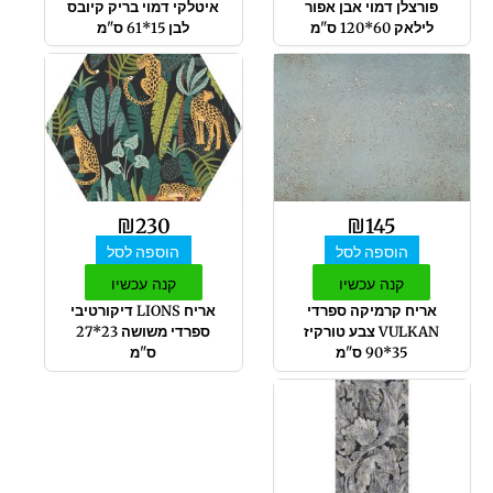
פורצלן דמוי אבן אפור
איטלקי דמוי בריק קיובס
לילאק 60*120 ס"מ
לבן 15*61 ס"מ
₪
230
₪
145
הוספה לסל
הוספה לסל
קנה עכשיו
קנה עכשיו
אריח קרמיקה ספרדי
אריח LIONS דיקורטיבי
VULKAN צבע טורקיז
ספרדי משושה 23*27
35*90 ס"מ
ס"מ