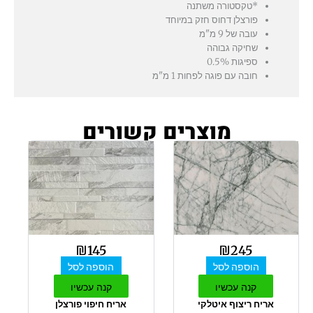
*טקסטורה משתנה
פורצלן דחוס חזק במיוחד
עובה של 9 מ"מ
שחיקה גבוהה
ספיגות 0.5%
חובה עם פוגה לפחות 1 מ"מ
מוצרים קשורים
₪
145
₪
245
הוספה לסל
הוספה לסל
קנה עכשיו
קנה עכשיו
אריח ריצוף איטלקי
אריח חיפוי פורצלן