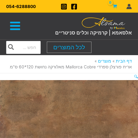
ילוג
054-6288800
תוכן
אלסאמא | קרמיקה וכלים סניטריים
Search
לכל המוצרים
for:
דף הבית
מוצרים
אריח פורצלן ספרדי Mallorca Cobre מאלורקה נחושת 120*60 ס"מ
🔍