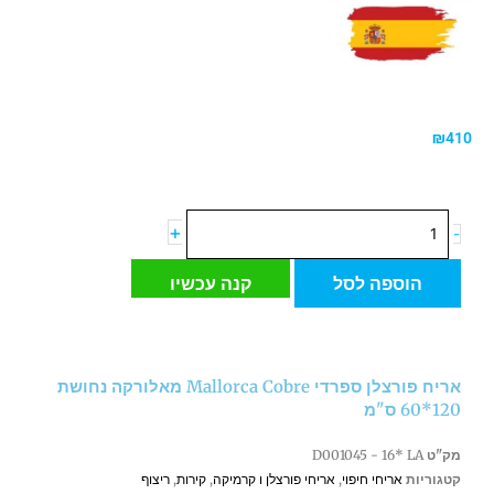
₪
410
כמות
+
-
של
אריח
הוספה לסל
קנה עכשיו
פורצלן
ספרדי
Mallorca
Cobre
אריח פורצלן ספרדי Mallorca Cobre מאלורקה נחושת
מאלורקה
120*60 ס"מ
נחושת
120*60
מק"ט
D001045 - 16* LA
ס"מ
קטגוריות
אריחי חיפוי
,
אריחי פורצלן ו קרמיקה
,
קירות
,
ריצוף