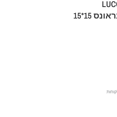
LUCCIOLA
BRONCE לוצ'וילא בראונס 15*15
קוחות