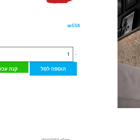
₪
558
כמות
-
של
אריח
הוספה לסל
קנה עכש
פורצלן
LUCCIOLA
BRONCE
לוצ'וילא
בראונס
15*15
ס"מ
ספרדי
מק"ט
W000559