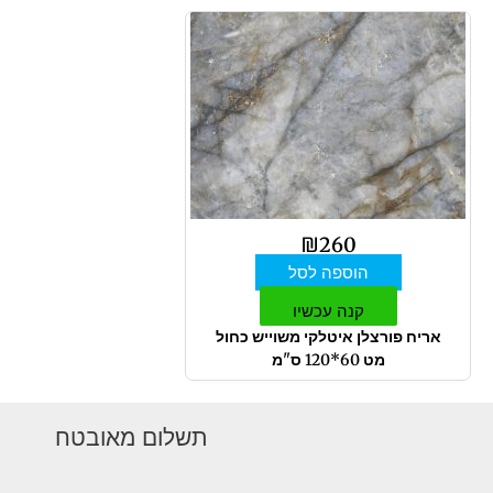
₪
260
הוספה לסל
קנה עכשיו
אריח פורצלן איטלקי משוייש כחול
מט 60*120 ס"מ
תשלום מאובטח