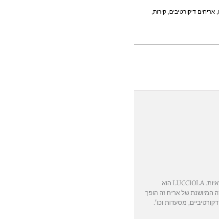
,
אריחים דיקורטיבים
,
קירות
,
אריחי קרמיקה בגימור מתכתי. מובלטים, בגודל 15×15 ס"מ ובגימור מיושן. וריאציות עדינות בגוון. ארבעה תבליטים שונים המסופקים בתערובות אקראיות. LUCCIOLA הוא
הברונזה המיושנת של אריח זה הופך
קורטיביים, מסעדות וכו'.