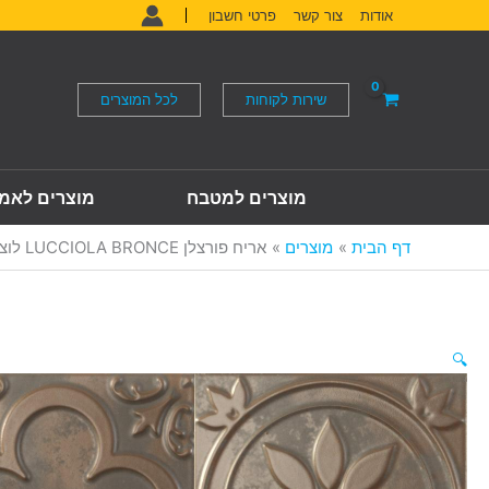
ילוג
אודות
צור קשר
פרטי חשבון
תוכן
שירות לקוחות
לכל המוצרים
מוצרים למטבח
מוצרים לאמ
דף הבית
מוצרים
אריח פורצלן LUCCIOLA BRONCE לוצ'וילא בראונס 15*15 ס"מ ספרדי
🔍