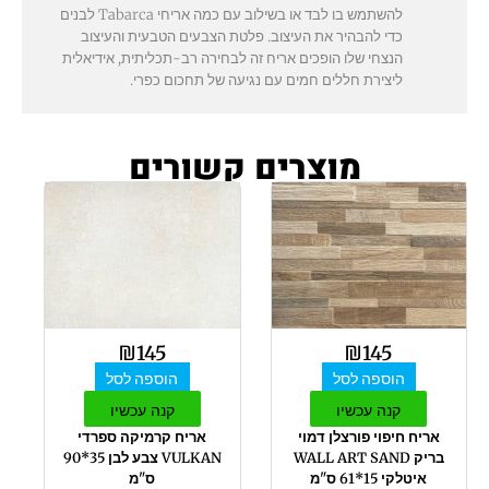
להשתמש בו לבד או בשילוב עם כמה אריחי Tabarca לבנים
כדי להבהיר את העיצוב. פלטת הצבעים הטבעית והעיצוב
הנצחי שלו הופכים אריח זה לבחירה רב-תכליתית, אידיאלית
ליצירת חללים חמים עם נגיעה של תחכום כפרי.
מוצרים קשורים
₪
145
₪
145
הוספה לסל
הוספה לסל
קנה עכשיו
קנה עכשיו
אריח חיפוי פורצלן דמוי
אריח קרמיקה ספרדי
בריק WALL ART SAND
VULKAN צבע לבן 35*90
איטלקי 15*61 ס"מ
ס"מ