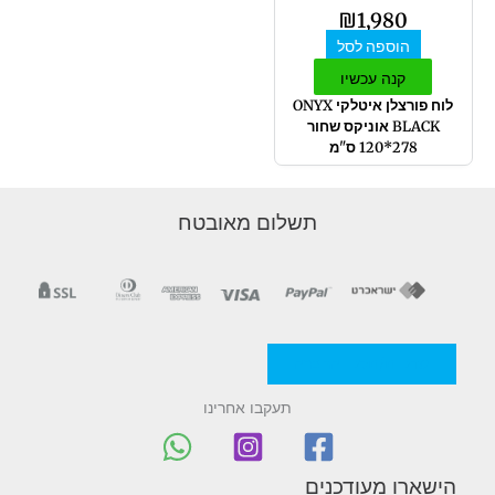
₪
1,980
הוספה לסל
קנה עכשיו
לוח פורצלן איטלקי ONYX
BLACK אוניקס שחור
278*120 ס"מ
תשלום מאובטח
מדניות/תקנון החברה
תעקבו אחרינו
הישארו מעודכנים