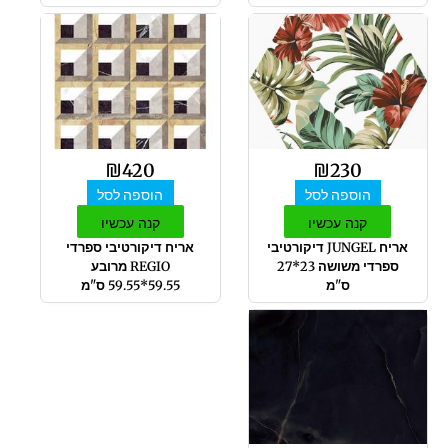
₪
420
₪
230
הוספה לסל
הוספה לסל
קנה עכשיו
קנה עכשיו
אריח JUNGEL דיקורטיבי
אריח דיקורטיבי ספרדי
ספרדי משושה 23*27
REGIO מרובע
ס"מ
59.55*59.55 ס"מ