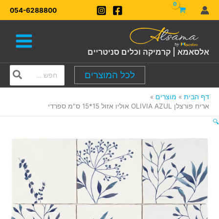
ילוג
054-6288800
תוכן
אלסאמא | קרמיקה וכלים סניטריים
Search
לכל המוצרים
for:
דף הבית
מוצרים
אריח פורצלן OLIVIA AZUL אוליו אזול 15*15 ס"מ ספרדי
🔍