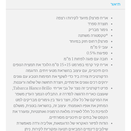
תיאור
אריח פורצלן מיועד לקירות ו רצפה
תוצרת ספרד
גימור מבריק
*טקסטורה משתנה
פורצלן דחוס חזק במיוחד
עובי 9 מ"מ
ספיגות 0.5%
חובה עם פוגה לפחות 1 מ"מ
אריח קיר קרמי בפורמט 15×15 ס"מ הלוכד את תמצית הנופים
הים תיכוניים, עם עיצוב בהשראת מטעי זיתים. הדוגמה
הדקורטיבית צוירה ביד כדי לשקף את חמימות הטבע עם גוונים
ירוקים רכים וגוונים אדמתיים, ויוצרת תחושה של שלווה ורעננות.
פריט דקורטיבי זה נוצר על גבי אריחי Tabarca Blanco Brillo,
שעוצבו כאריח הדגשה לסדרה זו. התבליט הנמוך העדין משפר
את המרקם של כל עלה, ויוצר ניגוד בין גימורים מבריקים למט
המחזק את אופיו האומנותי. עיצוב זה, בהשראה בוטנית, מושלם
להפיכת כל חלל לאווירה מלאת הרמוניה ואותנטיות, ומעורר את
הקסם של בתים ים תיכוניים מסורתיים.
הודות לפיזור האקראי של הדוגמאות, אוליביה ורדה מאפשרת
שילובים דינמיים המביאים תנועה ומקוריות לקירות. ניתן