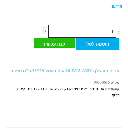
₪
418
כמות
+
-
של
אריח
הוספה לסל
קנה עכשיו
פורצלן
OLIVIA
AZUL
אוליו
אריח פורצלן OLIVIA AZUL אוליו אזול 15*15 ס"מ ספרדי
אזול
15*15
מק"ט
W000556
ס"מ
קטגוריות
אריחי חיפוי
,
אריחי פורצלן ו קרמיקה
,
אריחים דיקורטיבים
,
קירות
,
ספרדי
ריצוף