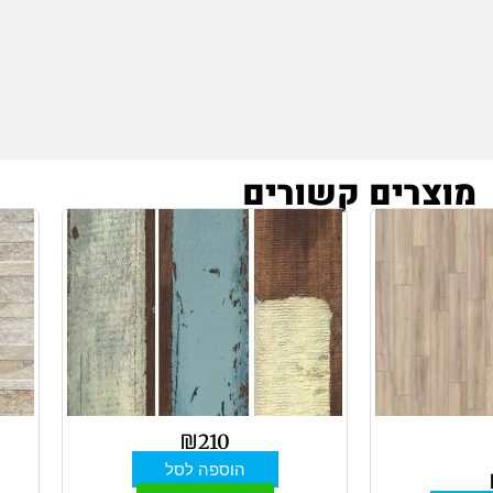
מוצרים קשורים
צר
ר
ים.
ור
שרויות
₪
210
וד
הוספה לסל
צר