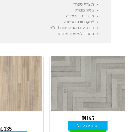
תוצרת ספרדי
גימור מבריק
מיוצר מ- קרמיקה
*טקסטורה משתנה
חובה עם פוגה לפחות 1 מ"מ
המחיר לפי מטר מרובע
למו
זה
יש
מספ
סוג
ניתן
לבח
את
האפ
₪
145
בעמ
הוספה לסל
₪
135
המו