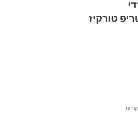
י
ריפ טורקיז
קוחות