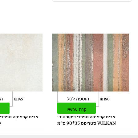
הוספה לסל
הו
₪
145
₪
190
קנה עכשיו
ק
אריח קרמיקה ספרדי דיקורטיבי
VULKAN סטריפס 35*90 ס"מ
לב