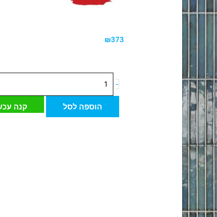
₪
373
כמות
-
של
אריח
הוספה לסל
קנה עכש
קרמיקה
ספרדי
דיקורטיבי
ראקו
סטריפ
טורקיז
35*35
ס"מ