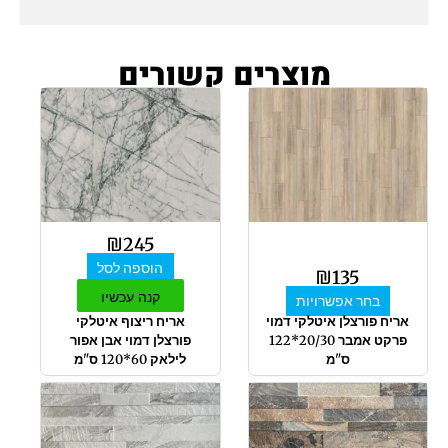
מוצרים קשורים
למוצר
זה
יש
מספר
סוגים.
ניתן
לבחור
₪
245
את
הוספה לסל
האפשרויות
₪
135
בעמוד
קנה עכשיו
בחר אפשרויות
המוצר
אריח פורצלן איטלקי דמוי
אריח ריצוף איטלקי
פרקט אמבר 20/30*122
פורצלן דמוי אבן אפור
ס"מ
לילאק 60*120 ס"מ