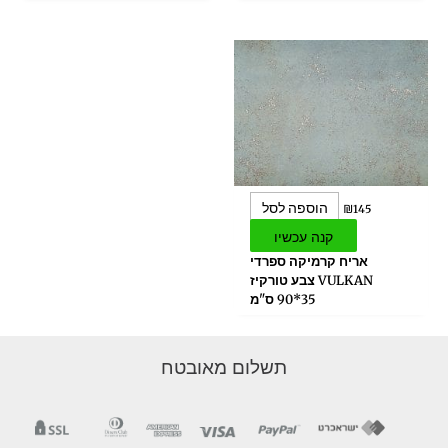
הוספה לסל
₪
145
קנה עכשיו
אריח קרמיקה ספרדי
VULKAN צבע טורקיז
35*90 ס"מ
תשלום מאובטח