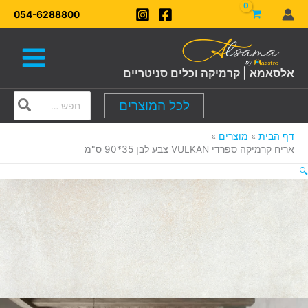
ילוג
054-6288800
תוכן
אלסאמא | קרמיקה וכלים סניטריים
Search
לכל המוצרים
for:
דף הבית
מוצרים
אריח קרמיקה ספרדי VULKAN צבע לבן 35*90 ס"מ
🔍