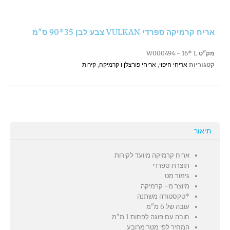
ספרדי
VULKAN
צבע
אריח קרמיקה ספרדי VULKAN צבע לבן 35*90 ס"מ
לבן
35*90
מק"ט
W000494 - 16* L
ס"מ
קטגוריות
אריחי חיפוי
,
אריחי פורצלן ו קרמיקה
,
קירות
תיאור
אריח קרמיקה מיועד לקירות
תוצרת ספרדי
גימור מט
מיוצר מ- קרמיקה
*טקסטורה משתנה
עובה של 6 מ"מ
חובה עם פוגה לפחות 1 מ"מ
המחיר לפי מטר מרובע