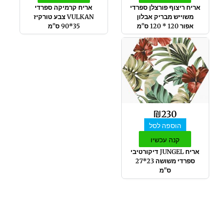
אריח ריצוף פורצלן ספרדי
אריח קרמיקה ספרדי
משוייש מבריק אבלון
VULKAN צבע טורקיז
אפור 120 * 120 ס"מ
35*90 ס"מ
₪
230
הוספה לסל
קנה עכשיו
אריח JUNGEL דיקורטיבי
ספרדי משושה 23*27
ס"מ