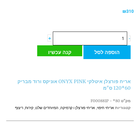
₪
310
כמות
+
-
של
אריח
הוספה לסל
קנה עכשיו
פורצלן
איטלקי
ONYX
PINK
אריח פורצלן איטלקי ONYX PINK אוניקס ורוד מבריק
אוניקס
60*120 ס"מ
ורוד
מבריק
מק"ט
F000881P - *80
60*120
קטגוריות
אריחי חיפוי
,
אריחי פורצלן ו קרמיקה
,
המיוחדים שלנו
,
קירות
,
ריצוף
ס"מ