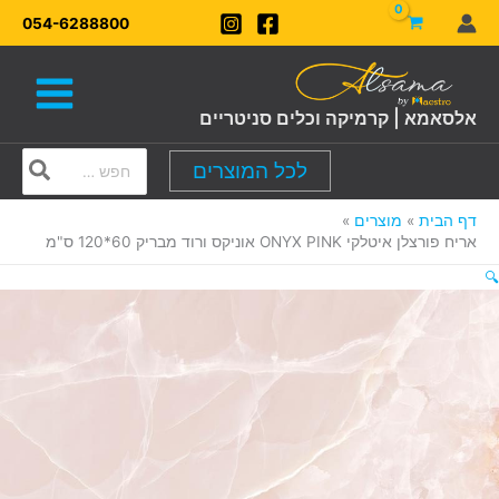
ילוג
054-6288800
תוכן
אלסאמא | קרמיקה וכלים סניטריים
Search
לכל המוצרים
for:
דף הבית
מוצרים
אריח פורצלן איטלקי ONYX PINK אוניקס ורוד מבריק 60*120 ס"מ
🔍