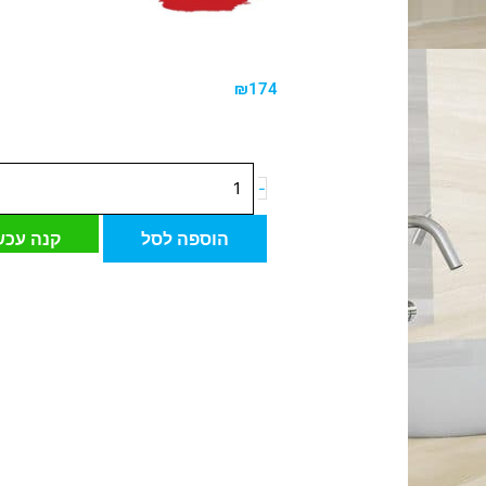
₪
174
כמות
-
של
אריח
הוספה לסל
קנה עכש
ריצוף
פורצלן
ספרדי
טרוורטין
ביג'
מבריק
60*120
ס"מ
Belladonna