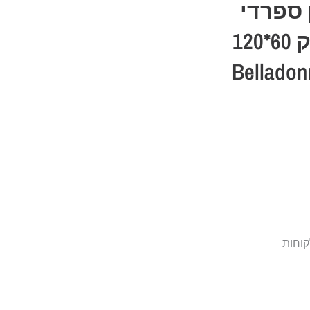
 ספרדי
טרוורטין ביג' מבריק 60*120
קוחות