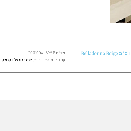
Beige
Pulido
אריח ריצוף פורצלן ספרדי טרוורטין ביג' מבריק 60*120 ס"מ Belladonna Beige
מק"ט
F001004- 69* E
קטגוריות
אריחי חיפוי
,
אריחי פורצלן ו קרמיקה