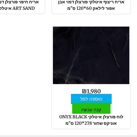
אריח ריצוף איטלקי פורצלן דמוי אבן
אפור לילאק 60*120 ס"מ
ART SAND איטלקי 15*61 ס"מ
₪
1,980
הוספה לסל
קנה עכשיו
לוח פורצלן איטלקי ONYX BLACK
אוניקס שחור 278*120 ס"מ