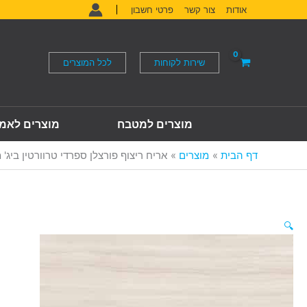
ילוג
אודות
צור קשר
פרטי חשבון
תוכן
שירות לקוחות
לכל המוצרים
מוצרים למטבח
מוצרים לאמ
דף הבית
מוצרים
אריח ריצוף פורצלן ספרדי טרוורטין ביג' מבריק 60*120 ס"מ Beige Pulido
🔍