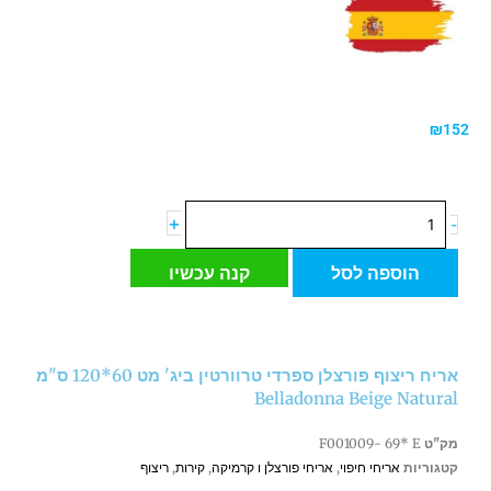
₪
152
כמות
+
-
של
אריח
הוספה לסל
קנה עכשיו
ריצוף
פורצלן
ספרדי
טרוורטין
אריח ריצוף פורצלן ספרדי טרוורטין ביג' מט 60*120 ס"מ
ביג'
Belladonna Beige Natural
מט
60*120
מק"ט
F001009- 69* E
ס"מ
קטגוריות
אריחי חיפוי
,
אריחי פורצלן ו קרמיקה
,
קירות
,
ריצוף
Belladonna