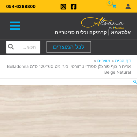
ילוג
054-6288800
תוכן
אלסאמא | קרמיקה וכלים סניטריים
Search
לכל המוצרים
for:
דף הבית
מוצרים
אריח ריצוף פורצלן ספרדי טרוורטין ביג' מט 60*120 ס"מ Belladonna
Beige Natural
🔍