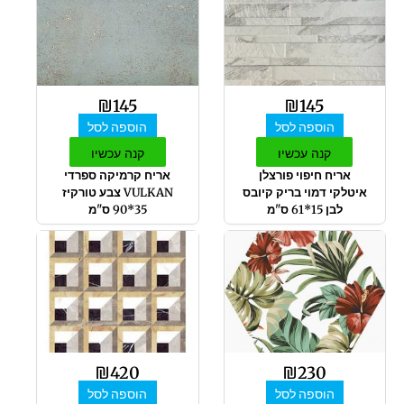
₪
145
₪
145
הוספה לסל
הוספה לסל
קנה עכשיו
קנה עכשיו
אריח חיפוי פורצלן
אריח קרמיקה ספרדי
איטלקי דמוי בריק קיובס
VULKAN צבע טורקיז
לבן 15*61 ס"מ
35*90 ס"מ
₪
420
₪
230
הוספה לסל
הוספה לסל