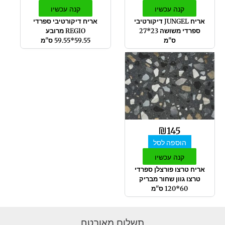
קנה עכשיו
קנה עכשיו
אריח JUNGEL דיקורטיבי
אריח דיקורטיבי ספרדי
ספרדי משושה 23*27
REGIO מרובע
ס"מ
59.55*59.55 ס"מ
₪
145
הוספה לסל
קנה עכשיו
אריח טרצו פורצלן ספרדי
טרצו גוון שחור מבריק
60*120 ס"מ
תשלום מאובטח