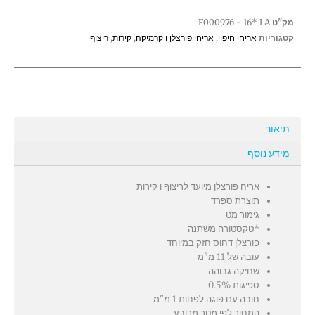
דארק
מק"ט
F000976 - 16* LA
120
קטגוריות
אריחי חיפוי
,
אריחי פורצלן ו קרמיקה
,
קירות
,
ריצוף
*60
ס"מ
תיאור
מידע נוסף
אריח פורצלן מיועד לריצוף ו קירות
תוצרת ספרד
גימור מט
*טקסטורה משתנה
פורצלן דחוס חזק במיוחד
עובה של 11 מ"מ
שחיקה גבוהה
ספיגות 0.5%
חובה עם פוגה לפחות 1 מ"מ
המחיר לפי מטר מרובע