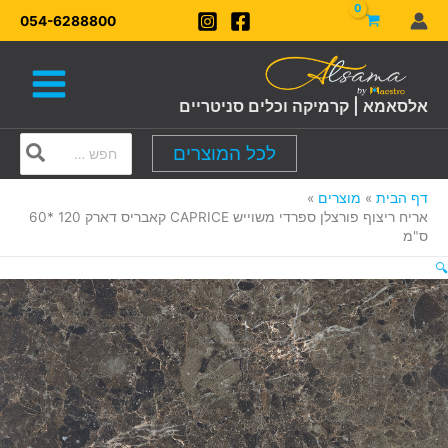
ילוג
054-6288800
תוכן
אלסאמא | קרמיקה וכלים סניטריים
Search
לכל המוצרים
for:
דף הבית
מוצרים
אריח ריצוף פורצלן ספרדי משוייש CAPRICE קאבריס דארק 120 *60
ס"מ
🔍