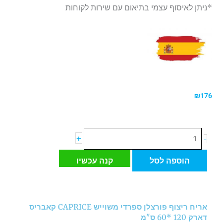
*ניתן לאיסוף עצמי בתיאום עם שירות לקוחות
₪
176
כמות
+
-
של
אריח
הוספה לסל
קנה עכשיו
ריצוף
פורצלן
ספרדי
משוייש
אריח ריצוף פורצלן ספרדי משוייש CAPRICE קאבריס
CAPRICE
דארק 120 *60 ס"מ
קאבריס