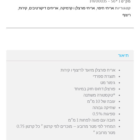
מק"ט
FW00035 - 56* I
קטגוריות
אריחי חיפוי
,
אריחי פורצלן ו קרמיקה
,
אריחים דיקורטיבים
,
קירות
,
ריצוף
תיאור
אריח פורצלן מיועד לריצוף ו קירות
תוצרת ספרדי
גימור מט
פורצלן דחוס חזק במיוחד
*טקסטורה משתנה
עובה של 10 מ"מ
שחיקה גבוהה
ספיגות 0.5%
חובה עם פוגה לפחות 1 מ"מ
המחיר לפי מטר מרובע – מוכרים לפי קרטון " כל קרטון 0.75
מטר מרובע "