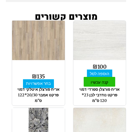
מוצרים קשורים
למוצר
זה
יש
מספר
סוגים.
ניתן
לבחור
₪
100
את
הוספה לסל
האפשרויות
₪
135
בעמוד
קנה עכשיו
בחר אפשרויות
המוצר
אריח פורצלן ספרדי דמוי
אריח פורצלן איטלקי דמוי
פרקט נודרבי לבן 23*
פרקט אמבר 20/30*122
120 ס"מ
ס"מ