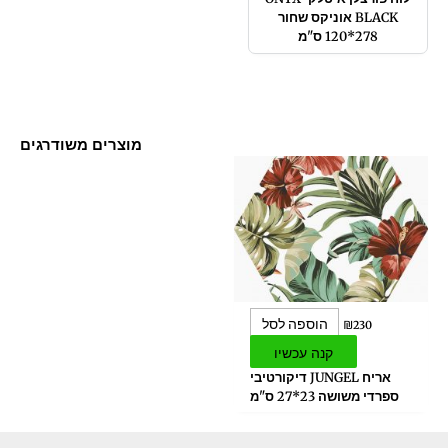
BLACK אוניקס שחור
278*120 ס"מ
מוצרים משודרגים
הוספה לסל
₪
230
קנה עכשיו
אריח JUNGEL דיקורטיבי
ספרדי משושה 23*27 ס"מ