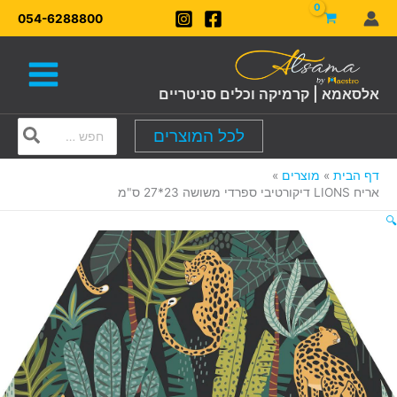
ילוג
054-6288800
תוכן
אלסאמא | קרמיקה וכלים סניטריים
Search
לכל המוצרים
for:
דף הבית
מוצרים
אריח LIONS דיקורטיבי ספרדי משושה 23*27 ס"מ
🔍