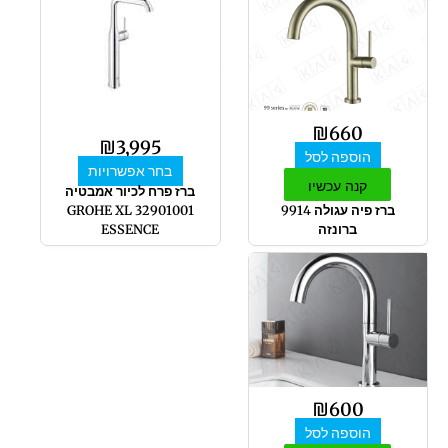
זה
יש
מספר
סוגים.
ניתן
לבחור
₪
660
את
₪
3,995
הוספה לסל
האפשרויות
בחר אפשרויות
בעמוד
קנה עכשיו
ברז פרח לכיור אמבטיה
המוצר
ברז פיה עגולה 9914
32901001 GROHE XL
ברונזה
ESSENCE
₪
600
הוספה לסל