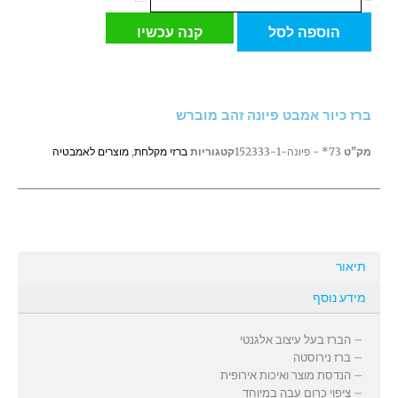
של
ברז
הוספה לסל
קנה עכשיו
כיור
אמבט
פיונה
זהב
ברז כיור אמבט פיונה זהב מוברש
מוברש
מק"ט
73* - פיונה-152333-1
קטגוריות
ברזי מקלחת
,
מוצרים לאמבטיה
תיאור
מידע נוסף
– הברז בעל עיצוב אלגנטי
– ברז נירוסטה
– הנדסת מוצר ואיכות אירופית
– ציפוי כרום עבה במיוחד