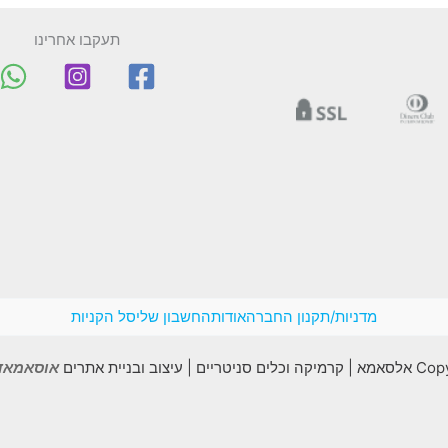
תעקבו אחרינו
מדניות/תקנון החברה
אודות
החשבון שלי
סל הקניות
יצוב ובניית אתרים
אוסאמאדב madv