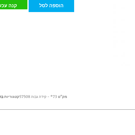
ברז
הוספה לסל
קנה עכש
כיור
אמבט
"קידה"
שחור
גבוה
מק"ט
73* - קידה גבוה 57508
קטגוריות
בר