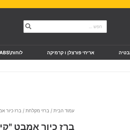
Search
for:
בטיה
אריחי פורצלן ו קרמיקה
לוחות\SLABS
עמוד הבית
/
ברזי מקלחת
/ ברז כיור א
ברז כיור אמבט "קי