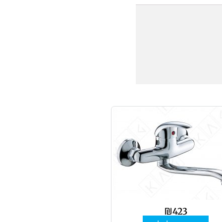
₪
423