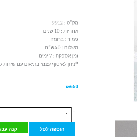
מק"ט : 9912
אחריות : 10 שנים
גימור : ברונזה
משלוח : 40ש"ח
זמן אספקה : 7 ימים
*ניתן לאיסוף עצמי בתיאום עם שירות ל
₪
650
כמות
-
של
ברז
הוספה לסל
קנה עכש
גבוה