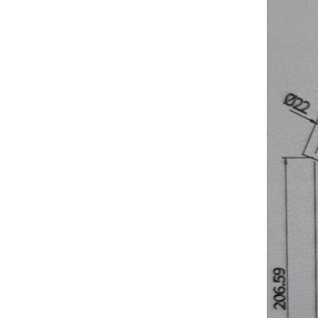
פיה
"ר"
9912