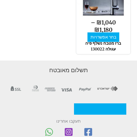
סוגים.
ניתן
לבחור
–
₪
1,040
את
₪
1,180
האפשרויות
בחר אפשרויות
בעמוד
ברז מטבח נשלף פיה
המוצר
עגולה 130022
תשלום מאובטח
מדניות/תקנון החברה
תעקבו אחרינו