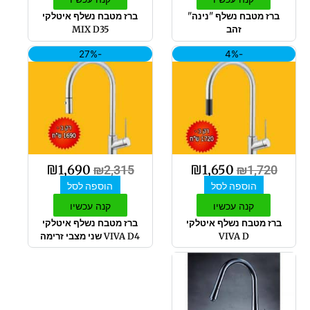
ברז מטבח נשלף "נינה"
ברז מטבח נשלף איטלקי
זהב
MIX D35
המחיר
המחיר
המחיר
המחיר
-27%
-4%
המקורי
הנוכחי
המקורי
הנוכחי
היה:
הוא:
היה:
הוא:
₪1,690.
₪2,315.
₪1,650.
₪1,720.
₪
1,690
₪
1,650
₪
2,315
₪
1,720
הוספה לסל
הוספה לסל
קנה עכשיו
קנה עכשיו
ברז מטבח נשלף איטלקי
ברז מטבח נשלף איטלקי
VIVA D
VIVA D4 שני מצבי זרימה
טווח
למוצר
מחירים:
זה
יש
מספר
עד