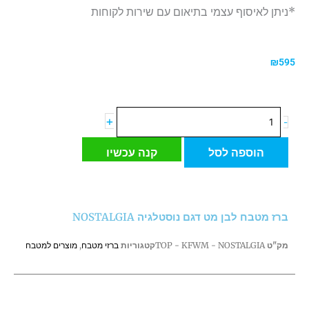
*ניתן לאיסוף עצמי בתיאום עם שירות לקוחות
₪
595
כמות
+
-
של
ברז
הוספה לסל
קנה עכשיו
מטבח
לבן
מט
דגם
ברז מטבח לבן מט דגם נוסטלגיה NOSTALGIA
נוסטלגיה
NOSTALGIA
מק"ט
TOP - KFWM - NOSTALGIA
קטגוריות
ברזי מטבח
,
מוצרים למטבח