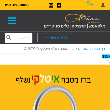
ילוג
054-6288800
תוכן
אלסאמא | קרמיקה וכלים סניטריים
Search
לכל המוצרים
for:
דף הבית
מוצרים
ברז מטבח נשלף איטלקי GUSTO D
-31%
🔍