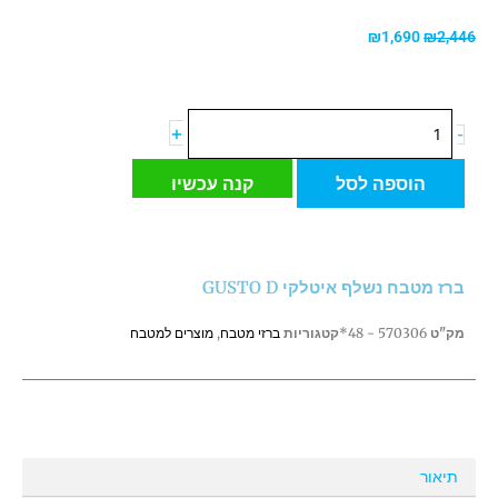
המחיר
המחיר
₪
1,690
₪
2,446
המקורי
הנוכחי
היה:
הוא:
₪1,690.
₪2,446.
כמות
+
-
של
ברז
הוספה לסל
קנה עכשיו
מטבח
נשלף
איטלקי
GUSTO
ברז מטבח נשלף איטלקי GUSTO D
D
מק"ט
570306 - 48*
קטגוריות
ברזי מטבח
,
מוצרים למטבח
תיאור