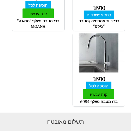
את
הוספה לסל
האפשרויות
₪
910
בעמוד
קנה עכשיו
בחר אפשרויות
המוצר
ברז כיור אמבטיה \מטבח
ברז מטבח נשלף "מואנה"
"ניקס"
MOANA
₪
910
הוספה לסל
קנה עכשיו
ברז מטבח נשלף 6084
תשלום מאובטח