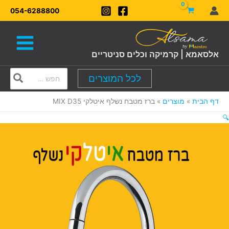
ילוג
054-6288800
תוכן
אלסאמא | קרמיקה וכלים סניטריים
Search
לכל המוצרים
for:
דף הבית
מוצרים
ברז מטבח נשלף איטלקי MIX D35
🔍