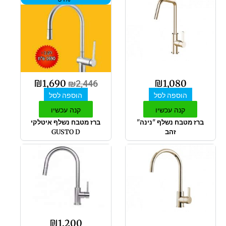
המקורי
הנוכחי
היה:
הוא:
₪1,690.
₪2,446.
₪
1,690
₪
1,080
₪
2,446
הוספה לסל
הוספה לסל
קנה עכשיו
קנה עכשיו
ברז מטבח נשלף "נינה"
ברז מטבח נשלף איטלקי
זהב
GUSTO D
למוצר
זה
יש
מספר
סוגים.
ניתן
לבחור
₪
1,200