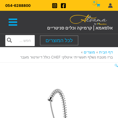
ילוג
054-6288800
תוכן
אלסאמא | קרמיקה וכלים סניטריים
Search
לכל המוצרים
for:
דף הבית
מוצרים
ברז מטבח נשלף תעשייתי איטלקי CHEF כולל דיוורטור מעבר
🔍