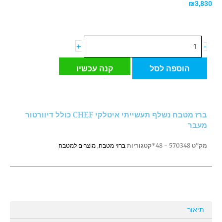
₪
3,830
כמות
+
-
של
ברז
הוספה לסל
קנה עכשיו
מטבח
נשלף
תעשייתי
איטלקי
ברז מטבח נשלף תעשייתי איטלקי CHEF כולל דיוורטור
CHEF
מעבר
כולל
דיוורטור
מק"ט
570348 - 48*
קטגוריות
ברזי מטבח
,
מוצרים למטבח
מעבר
תיאור