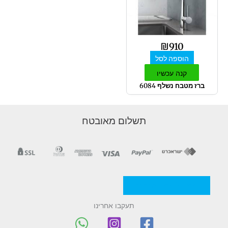
₪
910
הוספה לסל
קנה עכשיו
ברז מטבח נשלף 6084
תשלום מאובטח
מדניות/תקנון החברה
תעקבו אחרינו