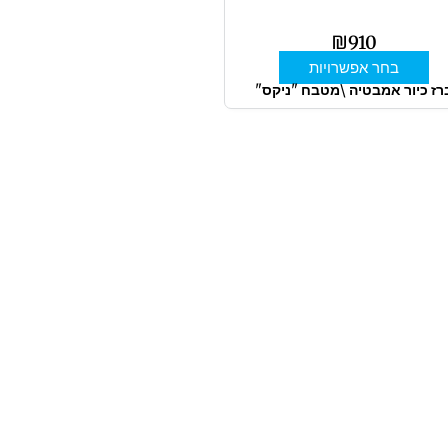
בעמוד
המוצר
₪
910
בחר אפשרויות
רז כיור אמבטיה \מטבח "ניקס"