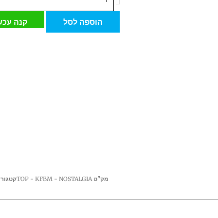
של
ברז
הוספה לסל
קנה עכש
מטבח
שחור
מט
דגם
נוסטלגיה
NOSTALGIA
מק"ט
TOP - KFBM - NOSTALGIA
קטגורי