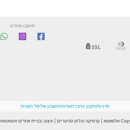
תעקבו אחרינו
מדניות/תקנון החברה
אודות
החשבון שלי
סל הקניות
יצוב ובניית אתרים
אוסאמאדב madv