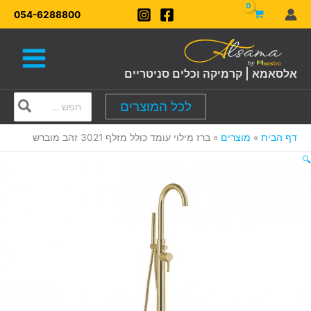
ילוג
054-6288800
תוכן
אלסאמא | קרמיקה וכלים סניטריים
Search
לכל המוצרים
for:
דף הבית
מוצרים
ברז מילוי עומד כולל מזלף 3021 זהב מוברש
🔍