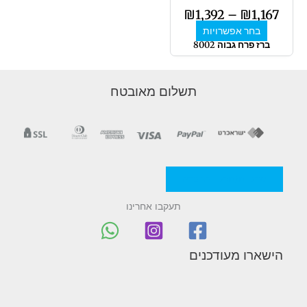
לבחור
₪
1,392
–
₪
1,167
את
בחר אפשרויות
האפשרויות
ברז פרח גבוה 8002
בעמוד
המוצר
תשלום מאובטח
מדניות/תקנון החברה
תעקבו אחרינו
הישארו מעודכנים