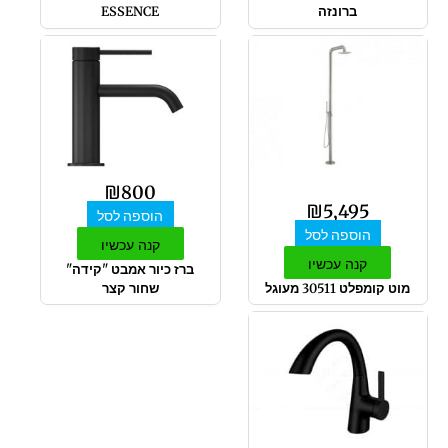
ברונזה
ESSENCE
₪
800
₪
5,495
הוספה לסל
הוספה לסל
קנה עכשיו
קנה עכשיו
ברז כיור אמבט "קידה"
מוט קומפלט 30511 מעוגל
שחור קצר
טווח
למוצר
מחירים:
זה
יש
מספר
עד
סוגים.
ניתן