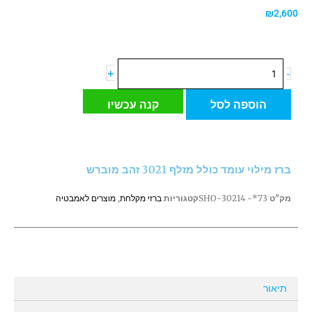
₪
2,600
כמות
+
-
של
ברז
הוספה לסל
קנה עכשיו
מילוי
עומד
כולל
מזלף
ברז מילוי עומד כולל מזלף 3021 זהב מוברש
3021
זהב
מק"ט
73*- 30214-SHO
קטגוריות
ברזי מקלחת
,
מוצרים לאמבטיה
מוברש
תיאור