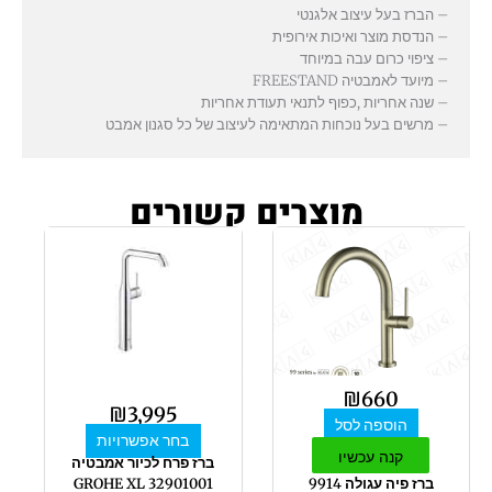
– הברז בעל עיצוב אלגנטי
– הנדסת מוצר ואיכות אירופית
– ציפוי כרום עבה במיוחד
– מיועד לאמבטיה FREESTAND
– שנה אחריות ,כפוף לתנאי תעודת אחריות
– מרשים בעל נוכחות המתאימה לעיצוב של כל סגנון אמבט
מוצרים קשורים
למוצר
זה
יש
מספר
סוגים.
ניתן
לבחור
₪
660
את
₪
3,995
הוספה לסל
האפשרויות
בחר אפשרויות
בעמוד
קנה עכשיו
ברז פרח לכיור אמבטיה
המוצר
ברז פיה עגולה 9914
32901001 GROHE XL