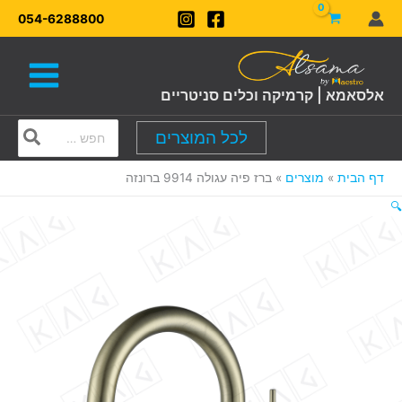
ילוג
054-6288800
תוכן
אלסאמא | קרמיקה וכלים סניטריים
Search
לכל המוצרים
for:
דף הבית
מוצרים
ברז פיה עגולה 9914 ברונזה
🔍