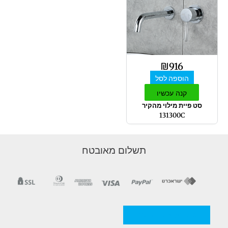
₪
916
הוספה לסל
קנה עכשיו
סט פיית מילוי מהקיר
131300C
תשלום מאובטח
מדניות/תקנון החברה