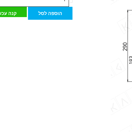
של
ברז
הוספה לסל
קנה עכש
פרח
פיה
עגולה
3316
ניקל
מוברש