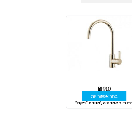
למוצר
זה
יש
מספר
סוגים.
ניתן
לבחור
את
האפשרויות
בעמוד
₪
910
המוצר
בחר אפשרויות
רז כיור אמבטיה \מטבח "ניקס"