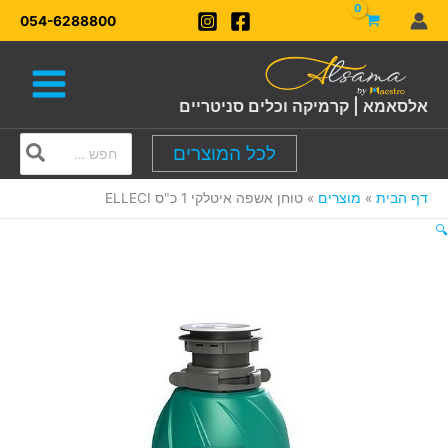
ילוג
054-6288800
תוכן
אלסאמא | קרמיקה וכלים סניטריים
Search
לכל המוצרים
for:
דף הבית
מוצרים
טוחן אשפה איטלקי 1 כ"ס ELLECI
🔍