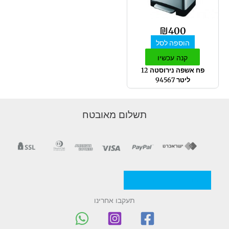
₪
400
הוספה לסל
קנה עכשיו
פח אשפה נירוסטה 12
ליטר 94567
תשלום מאובטח
מדניות/תקנון החברה
תעקבו אחרינו