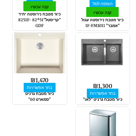
הוספה לסל
קנה עכשיו
קנה עכשיו
כיור מטבח נירוסטה יחיד
כיור מטבח נירוסטה עגול
"קריסטל"51*82 8251F-
"אמבר" 1F-FM1011
GDF
למוצר
למוצר
זה
זה
יש
יש
מספר
מספר
סוגים.
סוגים.
ניתן
ניתן
לבחור
לבחור
₪
1,470
את
את
₪
1,300
בחר אפשרויות
האפשרויות
האפשרויות
בחר אפשרויות
כיור מטבח גרניט
בעמוד
בעמוד
כיור מטבח גרניט "לאו"
"סמארט 60"
המוצר
המוצר