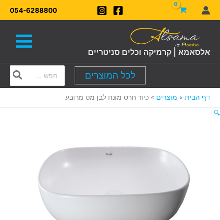
ילוג
054-6288800
תוכן
אלסאמא | קרמיקה וכלים סניטריים
Search
לכל המוצרים
for:
דף הבית
מוצרים
כיור חרס מונח לבן מט מרובע
🔍