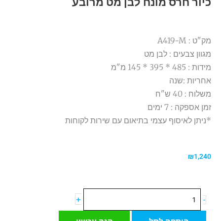
כיור חרס מונח לבן מט מרובע
מק"ט : A419-M
מגוון צבעים : לבן מט
מידות :
485 * 395 * 145 מ"מ
אחריות :שנה
משלוח : 40 ש"ח
זמן אספקה : 7 ימים
*ניתן לאיסוף עצמי בתיאום עם שירות לקוחות
₪
1,240
כמות
+
-
של
כיור