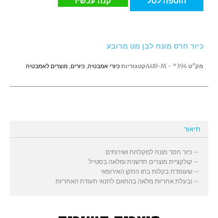
הוספה לסל
קנה עכשיו
חרס
מונח
לבן
מט
כיור חרס מונח לבן מט מרובע
מרובע
מק"ט
394* - A419-M
קטגוריות
כיורי אמבטיה
,
כיורים
,
מוצרים לאמבטיה
תיאור
– כיור חסר מונח למקלחת ושירותים
– קולקציית מוצרים חדשנית ומלאה בסטייל
– שעומדת בקלות בתו התקן האירופאי
– ובעלת אחריות מלאה בהתאם לתנאי תעודת האחריות