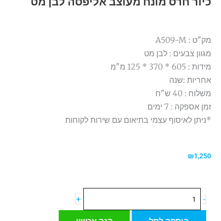
כיור חרס מונח מעוצב אליפסה לבן מט
מק"ט : A509-M
מגוון צבעים : לבן מט
מידות : 605 * 370 * 125 מ"מ
אחריות :שנה
משלוח : 40 ש"ח
זמן אספקה : 7 ימים
*ניתן לאיסוף עצמי בתיאום עם שירות לקוחות
₪
1,250
כמות
+
-
של
כיור
הוספה לסל
קנה עכשיו