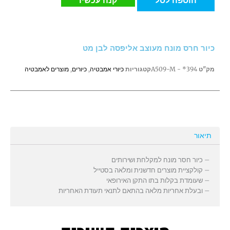
חרס
מונח
מעוצב
אליפסה
כיור חרס מונח מעוצב אליפסה לבן מט
לבן
מט
מק"ט
394* - A509-M
קטגוריות
כיורי אמבטיה
,
כיורים
,
מוצרים לאמבטיה
תיאור
– כיור חסר מונח למקלחת ושירותים
– קולקציית מוצרים חדשנית ומלאה בסטייל
– שעומדת בקלות בתו התקן האירופאי
– ובעלת אחריות מלאה בהתאם לתנאי תעודת האחריות