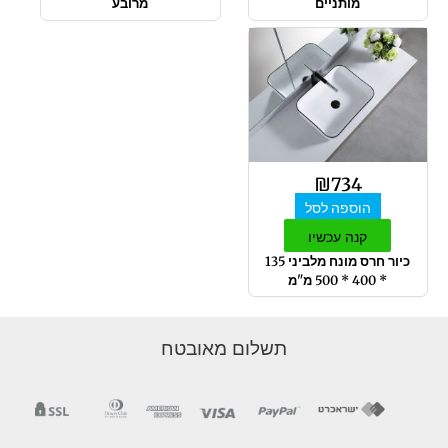
מותניים
מרובע
₪
734
הוספה לסל
קנה עכשיו
כיור חרס מונח מלביני 135
* 400 * 500 מ"מ
תשלום מאובטח