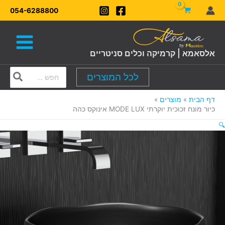
ילוג
054-6288800
תוכן
אלסאמא | קרמיקה וכלים סניטריים
Search
לכל המוצרים
for:
דף הבית
מוצרים
כיור מונח זכוכית יוקרתי MODE LUX אינוקס כהה
🔍