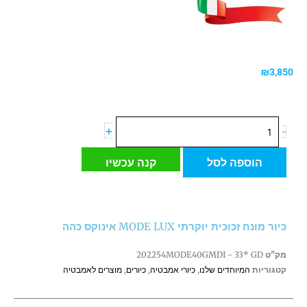
₪
3,850
כמות
+
-
של
כיור
הוספה לסל
קנה עכשיו
מונח
זכוכית
יוקרתי
MODE
כיור מונח זכוכית יוקרתי MODE LUX אינוקס כהה
LUX
אינוקס
מק"ט
202254MODE40GMDI - 33* GD
כהה
קטגוריות
המיוחדים שלנו
,
כיורי אמבטיה
,
כיורים
,
מוצרים לאמבטיה