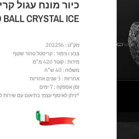
כיור מונח עגול קרי
 BALL CRYSTAL ICE
מק"ט : 202256
צבע ו גימור :
קריסטל טהור שקוף
מידות : קוטר 420 מ"מ
משלוח : 40 ש"ח
אחריות : 3 שנים אחריות
זמן אספקה : 7 ימים
*ניתן לאיסוף עצמי בתיאום עם שירות ל