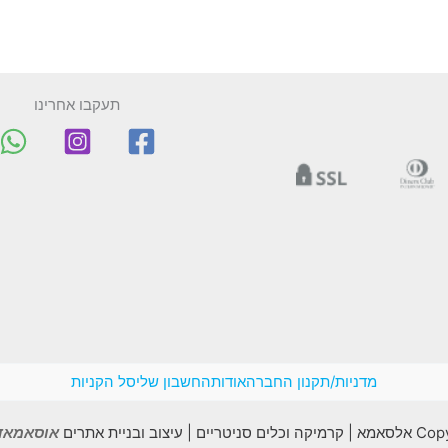
תעקבו אחרינו
מדניות/תקנון החברה
אודות
החשבון שלי
סל הקניות
יצוב ובניית אתרים
אוסאמאדב madv