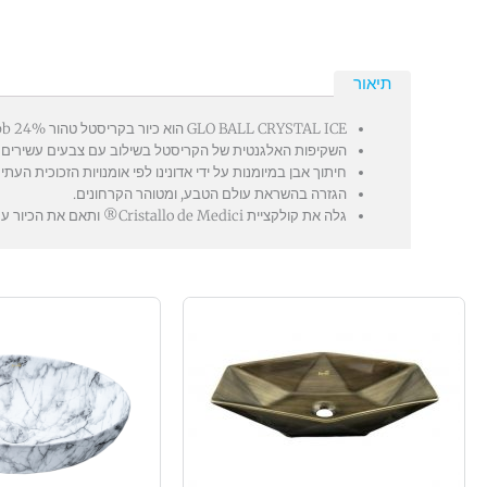
תיאור
GLO BALL CRYSTAL ICE הוא כיור בקריסטל טהור 24% pb, משופע ביד.
השקיפות האלגנטית של הקריסטל בשילוב עם צבעים עשירים ו
חיתוך אבן במיומנות על ידי אדונינו לפי אומנויות הזכוכית העתי
הגזרה בהשראת עולם הטבע, ומטוהר הקרחונים.
גלה את קולקציית Cristallo de Medici® ותאם את הכיור עם אביזרי האמבטיה הקריסטלים.