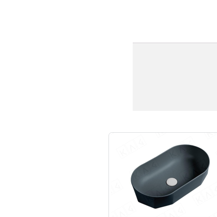
למוצר
זה
יש
מספר
סוגים.
ניתן
לבחור