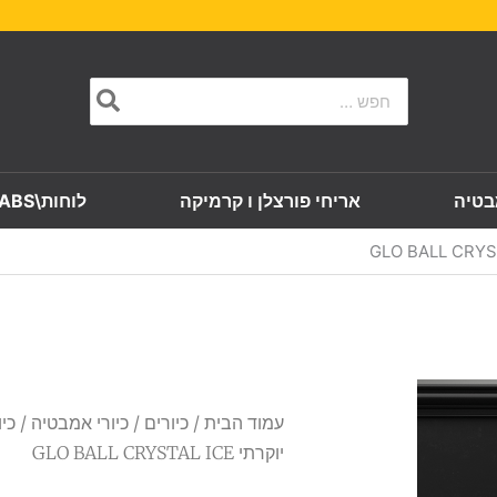
Search
for:
בטיה
אריחי פורצלן ו קרמיקה
לוחות\SLABS
עמוד הבית
/
כיורים
/
כיורי אמבטיה
/ כי
יוקרתי GLO BALL CRYSTAL ICE