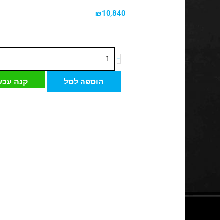
₪
10,840
כמות
-
של
כיור
הוספה לסל
קנה עכש
מונח
עגול
קריסטל
יוקרתי
GLO
BALL
CRYSTAL
ICE