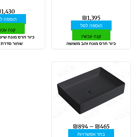
₪
1,430
₪
1,395
הוספה ל
הוספה לסל
קנה עכש
קנה עכשיו
כיור חרס מונח שיש
כיור חרס מונח זהב משושה
שחור סדרת 
טווח
למוצר
מחירים:
זה
יש
עד
מספר
סוגים.
ניתן
לבחור
את
האפשרויות
₪
894
–
₪
465
בעמוד
בחר אפשרויות