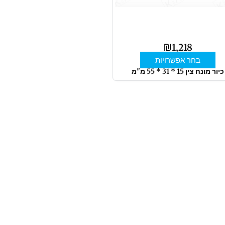
את
האפשרויות
בעמוד
המוצר
₪
1,218
בחר אפשרויות
כיור מונח צין 15 * 31 * 55 מ"מ