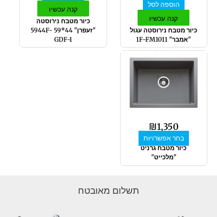
הוספה לסל
קנה עכשיו
קנה עכשיו
כיור מטבח נירוסטה
כיור מטבח נירוסטה עגול
"זעפרן" 44*59 5944F-
"אמבר" 1F-FM1011
GDF-1
למוצר
זה
יש
מספר
סוגים.
ניתן
לבחור
₪
1,350
את
בחר אפשרויות
האפשרויות
כיור מטבח גרניט
בעמוד
"מלכייט"
המוצר
תשלום מאובטח