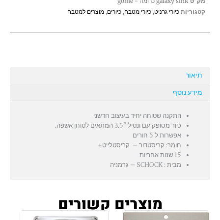
מק"ט
galaxy sink כרומה - gome
קטגוריות
כיורי גרניט
,
כיורי מטבח
,
כיורים
,
מוצרים למטבח
תיאור
מידע נוסף
התקנה שטוחה יחיד בעיצוב חדשני
כיור מסופק עם ונטיל "3.5 המתאים לטוחן אשפה.
אפשרות ל 5 חורים
חומר: קריסטדור – קריסטלייט+
15 שנות אחריות
מבית : SCHOCK – גרמניה
מוצרים קשורים