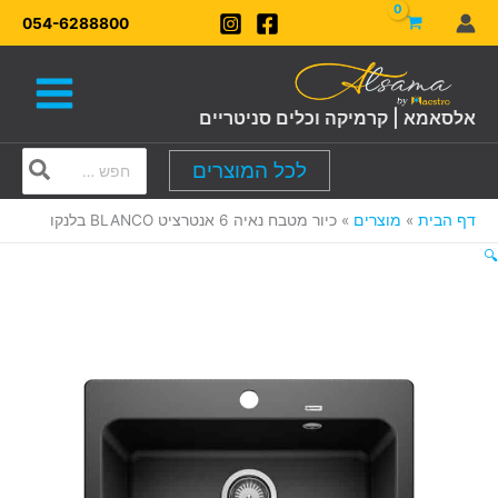
ילוג
054-6288800
תוכן
אלסאמא | קרמיקה וכלים סניטריים
Search
לכל המוצרים
for:
דף הבית
מוצרים
כיור מטבח נאיה 6 אנטרציט BLANCO בלנקו
🔍