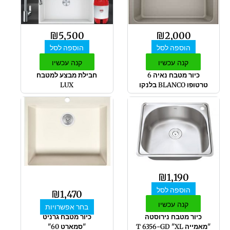
₪
5,500
₪
2,000
הוספה לסל
הוספה לסל
קנה עכשיו
קנה עכשיו
כיור מטבח נאיה 6
חבילת מבצע למטבח
טרטופו BLANCO בלנקו
LUX
למוצר
זה
יש
מספר
סוגים.
ניתן
לבחור
₪
1,190
את
הוספה לסל
האפשרויות
₪
1,470
בעמוד
קנה עכשיו
בחר אפשרויות
המוצר
כיור מטבח נירוסטה
כיור מטבח גרניט
"מאמייה T 6356-GD "XL
"סמארט 60"