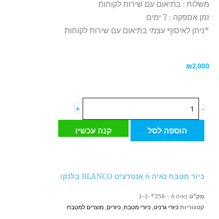
משלוח : בתיאום עם שירות לקוחות
זמן אספקה : 7 ימים
*ניתן לאיסוף עצמי בתיאום עם שירות לקוחות
₪
2,000
כמות
+
-
של
כיור
הוספה לסל
קנה עכשיו
מטבח
נאיה
6
אנטרציט
כיור מטבח נאיה 6 אנטרציט BLANCO בלנקו
BLANCO
בלנקו
מק"ט
נאיה 6 - 258*-1-1
קטגוריות
כיורי גרניט
,
כיורי מטבח
,
כיורים
,
מוצרים למטבח