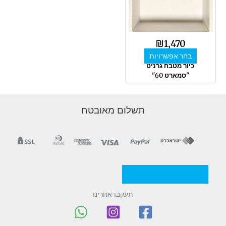
מספר
סוגים.
ניתן
לבחור
₪
1,470
את
בחר אפשרויות
האפשרויות
כיור מטבח גרניט
בעמוד
"סמארט 60"
המוצר
תשלום מאובטח
מדניות/תקנון החברה
תעקבו אחרינו