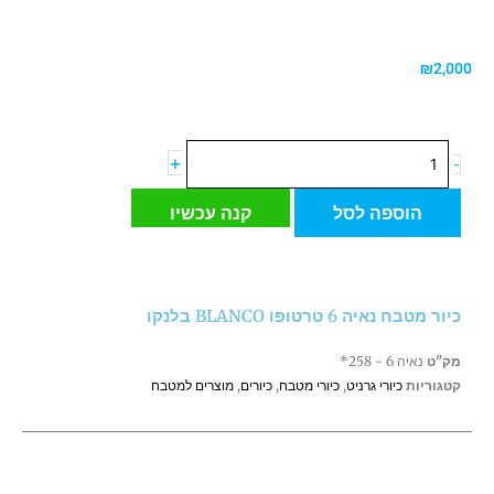
₪
2,000
כמות
+
-
של
כיור
הוספה לסל
קנה עכשיו
מטבח
נאיה
6
טרטופו
כיור מטבח נאיה 6 טרטופו BLANCO בלנקו
BLANCO
בלנקו
מק"ט
נאיה 6 - 258*
קטגוריות
כיורי גרניט
,
כיורי מטבח
,
כיורים
,
מוצרים למטבח