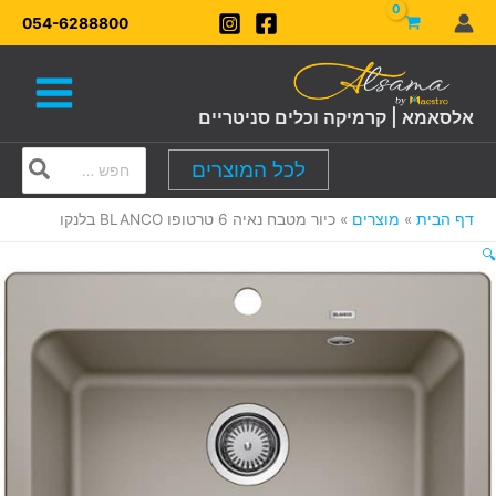
ילוג
054-6288800
תוכן
אלסאמא | קרמיקה וכלים סניטריים
Search
לכל המוצרים
for:
דף הבית
מוצרים
כיור מטבח נאיה 6 טרטופו BLANCO בלנקו
🔍