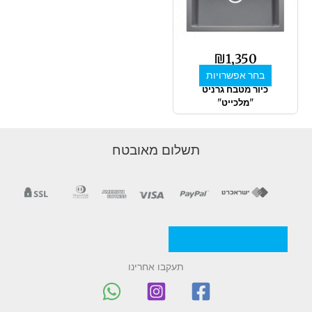
מספר
סוגים.
ניתן
לבחור
₪
1,350
את
בחר אפשרויות
האפשרויות
כיור מטבח גרניט
בעמוד
"מלכייט"
המוצר
תשלום מאובטח
מדניות/תקנון החברה
תעקבו אחרינו