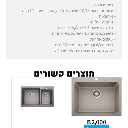
– כיור נירוסטה
– עשוי מנירוסטה 10/18, שאינה מחלידה, עבה במיוחד 1.2 מ”מ
– אירופאית
– התקנה : עליונה
– מגיע עם יציאה 3.5 איטלקית איכותית,
– דיפון בגב הכיור נגד רעש של טיפות המים
– 5 שנים אחריות
– מתאים לארון (פנימי) מינימלי: 55 ס”מ
– עומק משטח (חיצוני) מינימלי: 60 ס”מ
מוצרים קשורים
למוצר
זה
יש
מספר
סוגים.
ניתן
לבחור
₪
2,000
את