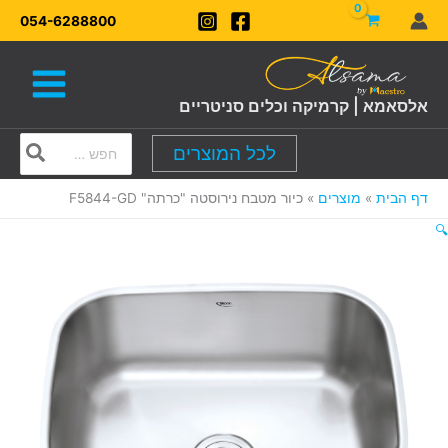
ילוג
054-6288800
תוכן
אלסאמא | קרמיקה וכלים סניטריים
Search
לכל המוצרים
for:
דף הבית
מוצרים
כיור מטבח נירוסטה "כרתה" F5844-GD
🔍