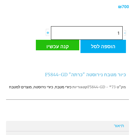
₪
700
כמות
+
-
של
כיור
הוספה לסל
קנה עכשיו
מטבח
נירוסטה
"כרתה"
F5844-
כיור מטבח נירוסטה "כרתה" F5844-GD
GD
מק"ט
73* - F5844-GD
קטגוריות
כיורי מטבח
,
כיורי נירוסטה
,
מוצרים למטבח
תיאור