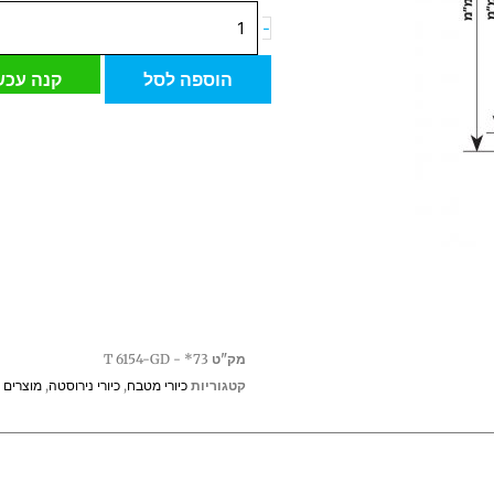
כמות
-
של
כיור
הוספה לסל
קנה עכש
מטבח
נירוסטה
"מאמייה"
T
6154-
GD
מק"ט
73* - T 6154-GD
קטגוריות
כיורי מטבח
,
כיורי נירוסטה
,
מוצרים 