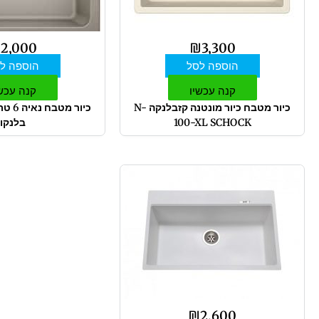
₪
2,000
₪
3,300
הוספה לסל
הוספה ל
קנה עכשיו
קנה עכש
כיור מטבח כיור מונטנה קזבלנקה N-
100-XL SCHOCK
בלנקו
למוצר
זה
יש
מספר
סוגים.
ניתן
לבחור
את
האפשרויות
₪
2,600