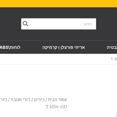
Search
for:
בטיה
אריחי פורצלן ו קרמיקה
לוחות\SLABS
עמוד הבית
/
כיורים
/
כיורי מטבח
/ כיור
T 6154-GD