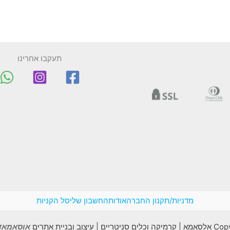
תעקבו אחרינו
מדניות/תקנון החברה
אודות
החשבון שלי
סל הקניות
יצוב ובניית אתרים
אוסאמאדב madv