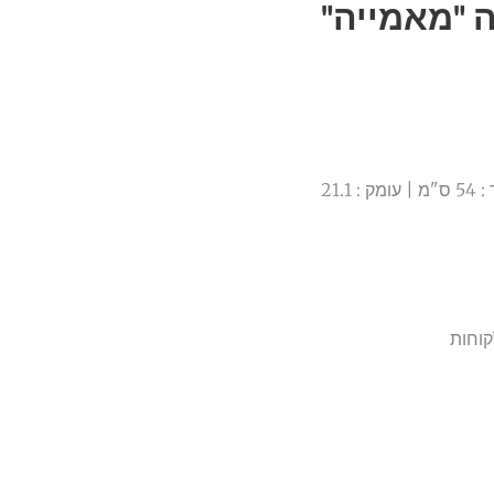
 "מאמייה"
מידה חיצונית : רוחב : 60.6 ס"מ | אורך : 54 ס"מ | עומק : 21.1
קוחות