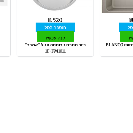
₪
520
סל
הוספה לסל
יו
קנה עכשיו
כיור מטבח נאיה 6 טרטופו BLANCO
כיור מטבח נירוסטה עגול "אמבר"
1F-FM1011