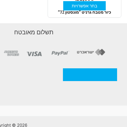
בעמוד
בחר אפשרויות
המוצר
כיור מטבח גרניט "מונסטון 72"
תשלום מאובטח
מדניות/תקנון החברה
Copyright © 2026 אלסאמא | קרמיקה וכלים סניטריים | ע