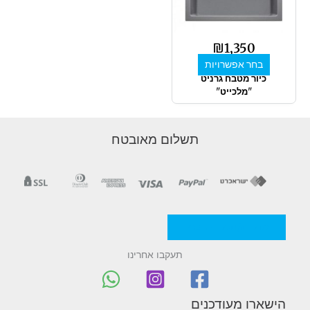
סוגים.
ניתן
לבחור
₪
1,350
את
בחר אפשרויות
האפשרויות
כיור מטבח גרניט
בעמוד
"מלכייט"
המוצר
תשלום מאובטח
מדניות/תקנון החברה
תעקבו אחרינו
הישארו מעודכנים