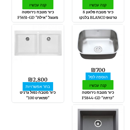
קנה עכשיו
קנה עכשיו
כיור מטבח פלאון 8
כיור מטבח נירוסטה
טרטופ BLANCO בלנקו
מעוגל "אילת" F5651-GD
למוצר
זה
יש
מספר
סוגים.
ניתן
לבחור
₪
700
את
הוספה לסל
האפשרויות
₪
2,800
בעמוד
קנה עכשיו
בחר אפשרויות
המוצר
כיור מטבח נירוסטה
כיור מטבח כפול גרניט
"כרתה" F5844-GD
"סמארט 100"
למוצר
זה
יש
מספר