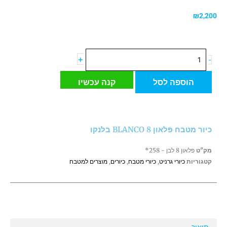
₪
2,200
כמות
+
-
של
כיור
הוספה לסל
קנה עכשיו
מטבח
פלאון
8
BLANCO
כיור מטבח פלאון 8 BLANCO בלנקו
בלנקו
מק"ט
פלאון 8 לבן - 258*
קטגוריות
כיורי גרניט
,
כיורי מטבח
,
כיורים
,
מוצרים למטבח