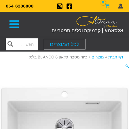
ילוג
054-6288800
תוכן
אלסאמא | קרמיקה וכלים סניטריים
Search
לכל המוצרים
for:
דף הבית
מוצרים
כיור מטבח פלאון 8 BLANCO בלנקו
🔍