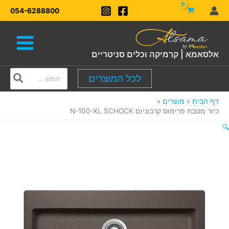
ילוג
054-6288800
תוכן
אלסאמא | קרמיקה וכלים סניטריים
Search
לכל המוצרים
for:
דף הבית
מוצרים
כיור מטבח פרימוס קרבוניום N-100-XL SCHOCK
🔍