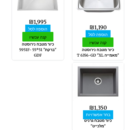
₪
1,995
₪
1,190
הוספה לסל
הוספה לסל
קנה עכשיו
קנה עכשיו
כיור מטבח נירוסטה
כיור מטבח נירוסטה
"ברקת" 51*55 5951F-
"מאמייה T 6356-GD "XL
GDF
למוצר
זה
יש
מספר
סוגים.
ניתן
לבחור
₪
1,350
את
בחר אפשרויות
האפשרויות
כיור מטבח גרניט
בעמוד
"מלכייט"
המוצר