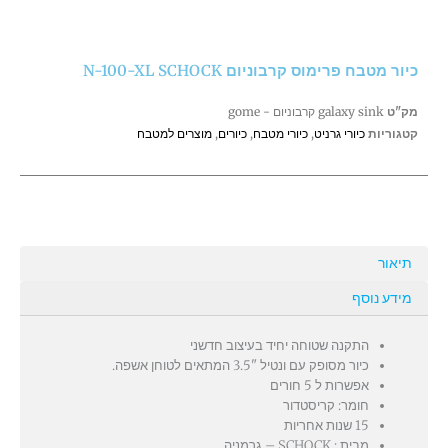
פרימוס
קרבוניום
N-
כיור מטבח פרימוס קרבוניום N-100-XL SCHOCK
100-
XL
מק"ט
galaxy sink קרבוניום - gome
SCHOCK
קטגוריות
כיורי גרניט
,
כיורי מטבח
,
כיורים
,
מוצרים למטבח
תיאור
מידע נוסף
התקנה שטוחה יחיד בעיצוב חדשני
כיור מסופק עם ונטיל "3.5 המתאים לטוחן אשפה.
אפשרות ל 5 חורים
חומר: קריסטדור
15 שנות אחריות
מבית : SCHOCK – גרמניה