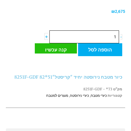
₪
2,675
כמות
+
-
של
כיור
הוספה לסל
קנה עכשיו
מטבח
נירוסטה
יחיד
"קריסטל"51*82
כיור מטבח נירוסטה יחיד "קריסטל"51*82 8251F-GDF
8251F-
GDF
מק"ט
73* - 8251F-GDF
קטגוריות
כיורי מטבח
,
כיורי נירוסטה
,
מוצרים למטבח