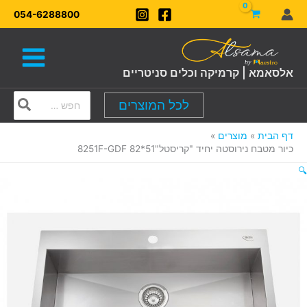
ילוג
054-6288800
תוכן
אלסאמא | קרמיקה וכלים סניטריים
Search
לכל המוצרים
for:
דף הבית
מוצרים
כיור מטבח נירוסטה יחיד "קריסטל"51*82 8251F-GDF
🔍