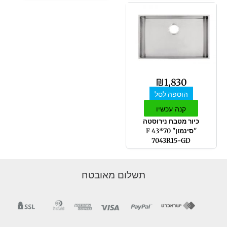
₪
1,830
הוספה לסל
קנה עכשיו
כיור מטבח נירוסטה
"סינמון" 70*43 F
7043R15-GD
תשלום מאובטח