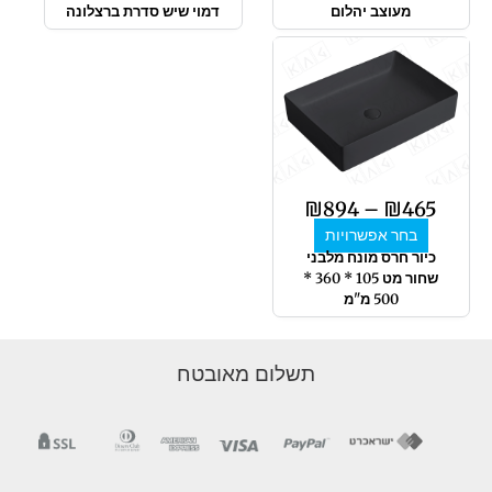
מעוצב יהלום
דמוי שיש סדרת ברצלונה
טווח
למוצר
מחירים:
זה
יש
מספר
עד
סוגים.
ניתן
לבחור
₪
894
–
₪
465
את
בחר אפשרויות
האפשרויות
כיור חרס מונח מלבני
בעמוד
שחור מט 105 * 360 *
המוצר
500 מ"מ
תשלום מאובטח