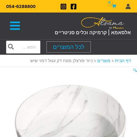
ילוג
054-6288800
תוכן
אלסאמא | קרמיקה וכלים סניטריים
Search
לכל המוצרים
for:
דף הבית
מוצרים
כיור פורצלן מונח דק עגול דמוי שיש
🔍