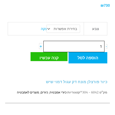
₪
730
כמות
נקה
צבע
של
כיור
פורצלן
+
-
מונח
דק
הוספה לסל
קנה עכשיו
עגול
דמוי
שיש
כיור פורצלן מונח דק עגול דמוי שיש
מק"ט
6042 - 304*
קטגוריות
כיורי אמבטיה
,
כיורים
,
מוצרים לאמבטיה