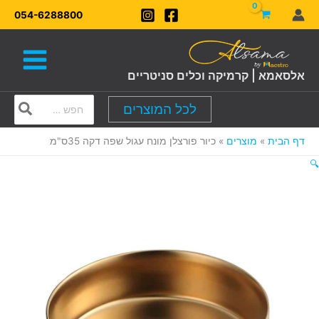
ילוג
054-6288800
תוכן
אלסאמא | קרמיקה וכלים סניטריים
Search
לכל המוצרים
for:
דף הבית
מוצרים
כיור פורצלן מונח עגול שפה דקה 35ס"מ
🔍