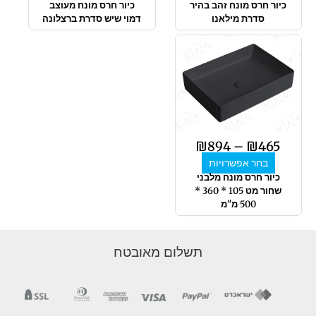
כיור חרס מונח זהב בהיר
כיור חרס מונח מעוצב
סדרת מילאנו
דמוי שיש סדרת ברצלונה
טווח
למוצר
מחירים:
זה
יש
מספר
עד
סוגים.
ניתן
לבחור
₪
894
–
₪
465
את
בחר אפשרויות
האפשרויות
כיור חרס מונח מלבני
בעמוד
שחור מט 105 * 360 *
המוצר
500 מ"מ
תשלום מאובטח