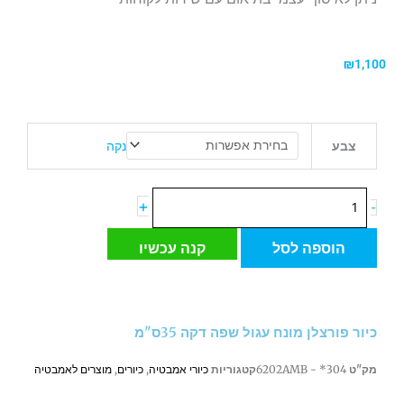
₪
1,100
כמות
נקה
צבע
של
כיור
פורצלן
+
-
מונח
עגול
הוספה לסל
קנה עכשיו
שפה
דקה
35ס"מ
כיור פורצלן מונח עגול שפה דקה 35ס"מ
מק"ט
304* - 6202AMB
קטגוריות
כיורי אמבטיה
,
כיורים
,
מוצרים לאמבטיה