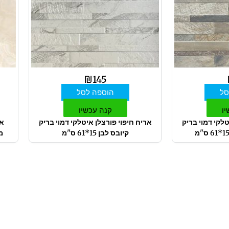
₪
145
סל
הוספה לסל
יו
קנה עכשיו
טלקי דמוי בריק
אריח חיפוי פורצלן איטלקי דמוי בריק
אר
קיובס לבן 15*61 ס"מ
מב