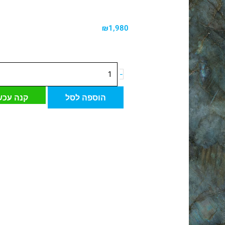
₪
1,980
כמות
-
של
לוח
הוספה לסל
קנה עכש
פורצלן
איטלקי
120*280
ס"מ
LABRADORITE