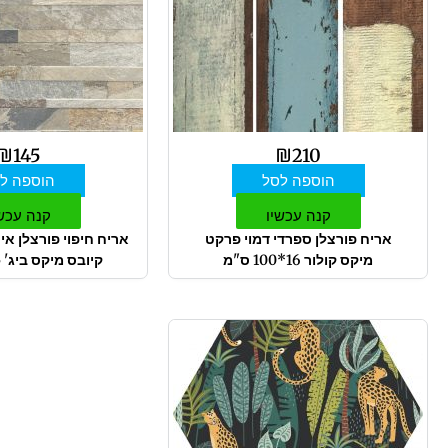
₪
145
₪
210
הוספה לסל
הוספה ל
קנה עכשיו
קנה עכש
אריח פורצלן ספרדי דמוי פרקט
אריח חיפוי פורצלן אי
מיקס קולור 16*100 ס"מ
קיובס מיקס ביג' 15*61 ס"מ