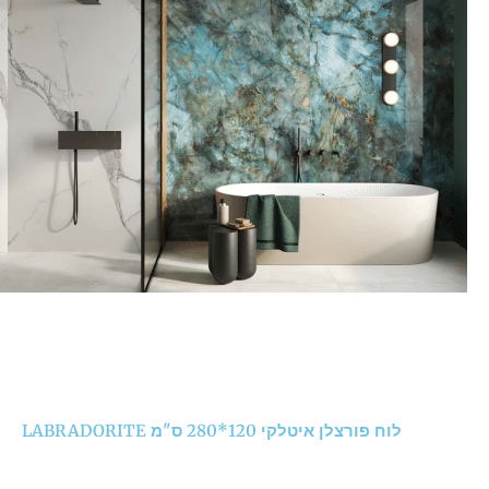
לוח פורצלן איטלקי 120*280 ס"מ LABRADORITE