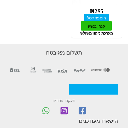
₪
285
הוספה לסל
קנה עכשיו
מערכת ניקוז משולש
תשלום מאובטח
מדניות/תקנון החברה
תעקבו אחרינו
הישארו מעודכנים