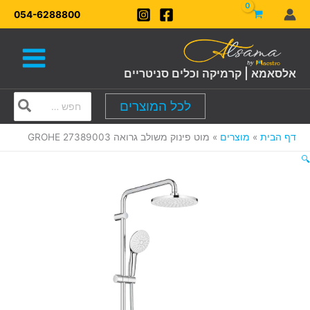
ילוג
054-6288800
תוכן
אלסאמא | קרמיקה וכלים סניטריים
Search
לכל המוצרים
for:
דף הבית
מוצרים
מוט פינוק משולב גרואה GROHE 27389003
🔍