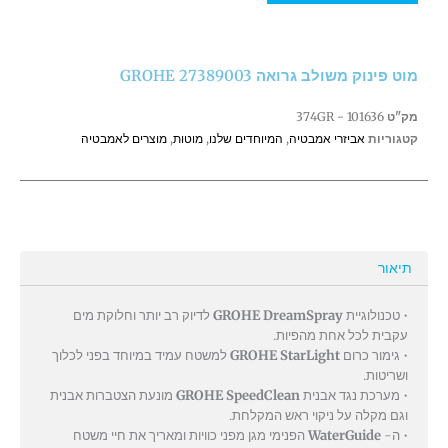
משולב
גרואה
GROHE
מוט פינוק משולב גרואה GROHE 27389003
27389003
מק"ט
374GR - 101636
קטגוריות
אביזרי אמבטיה
,
המיוחדים שלנו
,
מוטות
,
מוצרים לאמבטיה
תיאור
• טכנולוגיית
GROHE DreamSpray
לדיוק רב יותר וחלוקת מים
עקבית לכל אחת מהפיות.
• גימור כרום
GROHE StarLight
למשטח עמיד במיוחד בפני לכלוך
ושריטות.
• מערכת נגד אבנית
GROHE SpeedClean
מונעת הצטברות אבנית
וגם מקלה על ניקוי ראש המקלחת.
• ה-
WaterGuide
הפנימי מגן מפני כוויות ומאריך את חיי משטח