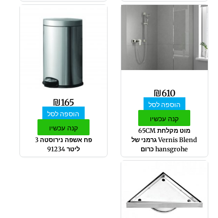
₪
610
₪
165
הוספה לסל
הוספה לסל
קנה עכשיו
קנה עכשיו
מוט מקלחת 65CM
Vernis Blend גרמני של
פח אשפה נירוסטה 3
hansgrohe כרום
ליטר 91234