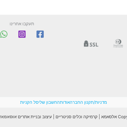
תעקבו אחרינו
מדניות/תקנון החברה
אודות
החשבון שלי
סל הקניות
יצוב ובניית אתרים
אוסאמאדב madv