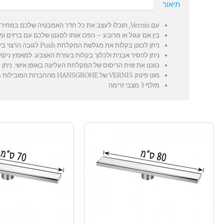
תיאור
עם Vernis, תוכלו לעצב את כל חדר האמבטיה שלכם במחיר מעולה.
בין אם עגול או מרובע – הפכו אותו לסגנון שלכם עם ברזים ומ
ניתן לכוונן בקלות את מגלשת המקלחת Push לגובה הרצוי ביד אחת בלבד.
ניתן להסיר אבנית ולכלוך בקלות בעזרת האצבע. למאמץ ניקוי מ
כווננו את זווית הריסוס של המקלחת העליונה באופן אישי. ניתן
מוט פינוק VERNIS של HANSGROHE מהחברות המובילות בתחום הברזים ואבזרי האמבטיה בעולם.
מזלף 3 מצבי זרימה