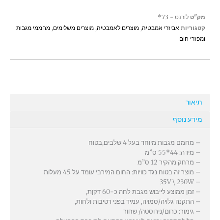
מק"ט
לורנט - 73*
קטגוריות
אביזרי אמבטיה
,
מוצרים לאמבטיה
,
מוצרים משלימים
,
מחממי מגבות
ומפזרי חום
תיאור
מידע נוסף
– מחמם מגבות מיוחד בעל 4 שלבים,בטוח
– מידה: 44*55 ס”מ
– מרחק מהקיר 12 ס”מ
– מוצר זה בטוח נגד כוויות: החום המירבי עומד על 45 מעלות
– 35V \ 230W
– זמן ממוצע לייבוש מגבת לחה כ-60 דקןת,
– התקנה גלויה/סמויה, עמיד בפני רטיבות ולחות,
– גימור: כרום/נירוסטה/ שחור