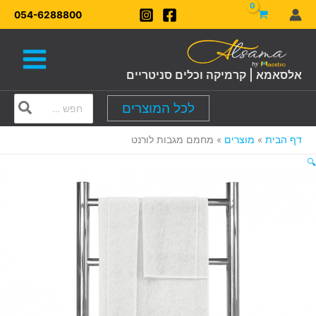
ילוג
054-6288800
תוכן
אלסאמא | קרמיקה וכלים סניטריים
Search
לכל המוצרים
for:
דף הבית
מוצרים
מחמם מגבות לורנט
🔍