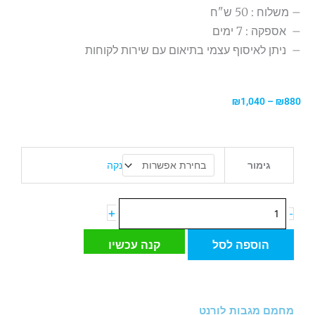
– משלוח : 50 ש"ח
– אספקה : 7 ימים
– ניתן לאיסוף עצמי בתיאום עם שירות לקוחות
טווח
₪
1,040
–
₪
880
מחירים:
עד
כמות
נקה
גימור
של
מחמם
מגבות
+
-
לורנט
הוספה לסל
קנה עכשיו
מחמם מגבות לורנט