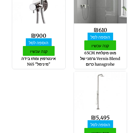
₪
610
₪
900
הוספה לסל
הוספה לסל
קנה עכשיו
קנה עכשיו
מוט מקלחת 65CM
Vernis Blend גרמני של
אינטרפוץ ומתז בידה
hansgrohe כרום
"מינימל" N65
₪
5,495
הוספה לסל