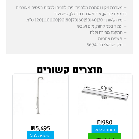
– מערכת ניקוז נסתרת מלבנית, ניתן להניח ולכסות בפסים מעוצבים
כדוגמת קוריאן, אריחי גרניט פורצלן, שיש ועוד.
– מידה\אורך: 30|40|50|60|70|80|90|100|110|120 ס”מ
– עמיד בפני לחות, מים ועובש
– התקנה מהירה וקלה
– 5 שנים אחריות
– תקן ישראלי ת”י 5694
מוצרים קשורים
₪
980
₪
5,495
הוספה לסל
הוספה לסל
קנה עכשיו