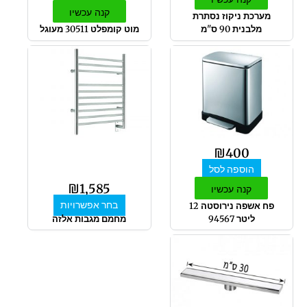
קנה עכשיו
מערכת ניקוז נסתרת
מלבנית 90 ס"מ
מוט קומפלט 30511 מעוגל
למוצר
זה
יש
מספר
סוגים.
ניתן
לבחור
₪
400
את
הוספה לסל
האפשרויות
₪
1,585
בעמוד
קנה עכשיו
המוצר
בחר אפשרויות
פח אשפה נירוסטה 12
ליטר 94567
מחמם מגבות אלזה