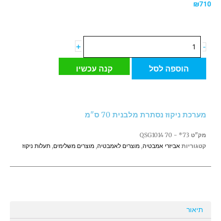
₪
710
כמות
+
-
של
מערכת
הוספה לסל
קנה עכשיו
ניקוז
נסתרת
מלבנית
70
מערכת ניקוז נסתרת מלבנית 70 ס"מ
ס"מ
מק"ט
73* - QSG1014 70
קטגוריות
אביזרי אמבטיה
,
מוצרים לאמבטיה
,
מוצרים משלימים
,
תעלות ניקוז
תיאור