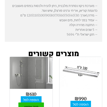
– מערכת ניקוז נסתרת מלבנית, ניתן להניח ולכסות בפסים מעוצבים
כדוגמת קוריאן, אריחי גרניט פורצלן, שיש ועוד.
– מידה\אורך: 30|40|50|60|70|80|90|100|110|120 ס”מ
– עמיד בפני לחות, מים ועובש
– התקנה מהירה וקלה
– 5 שנים אחריות
– תקן ישראלי ת”י 5694
מוצרים קשורים
₪
610
₪
990
הוספה לסל
הוספה לסל
קנה עכשיו