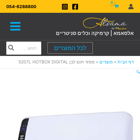
ילוג
054-6288800
תוכן
אלסאמא | קרמיקה וכלים סניטריים
Search
לכל המוצרים
for:
דף הבית
מוצרים
מפזר חום לבן 5207L HOTBOX DIGITAL
🔍