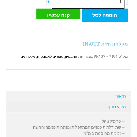
+
-
הוספה לסל
קנה עכשיו
מקלחון חזית IN\OUT
מק"ט
194* - PR407
קטגוריות
אמבטיון
,
מוצרים לאמבטיה
,
מקלחונים
תיאור
מידע נוסף
– פרופיל ניקל
– שתי דלתות כנפיים המתקפלות ונפתחות פנימה והחוצה
– זכוכית מחוסמת 6 מ"מ