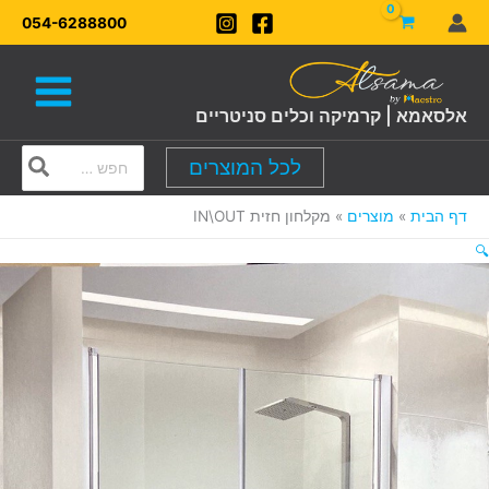
ילוג
054-6288800
תוכן
אלסאמא | קרמיקה וכלים סניטריים
Search
לכל המוצרים
for:
דף הבית
מוצרים
מקלחון חזית IN\OUT
🔍