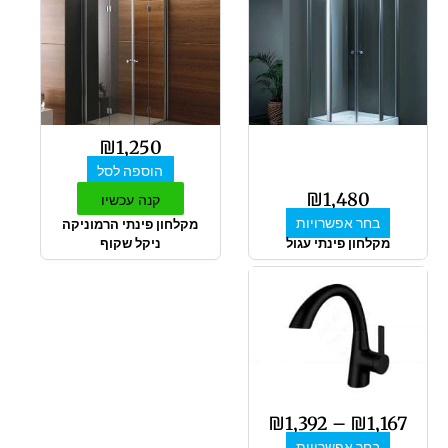
למוצר
זה
יש
מספר
סוגים.
ניתן
לבחור
₪
1,250
את
הוספה לסל
האפשרויות
₪
1,480
בעמוד
קנה עכשיו
המוצר
בחר אפשרויות
מקלחון פינתי הרמוניקה
מקלחון פינתי עגול
ניקל שקוף
טווח
למוצר
מחירים:
זה
יש
מספר
עד
סוגים.
ניתן
לבחור
₪
1,392
–
₪
1,167
את
בחר אפשרויות