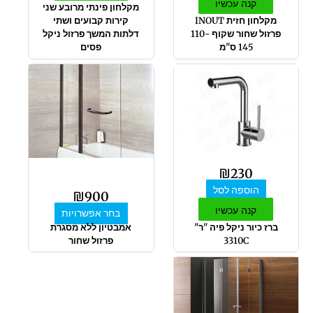
קנה עכשיו
מקלחון פינתי מרובע שני
מקלחון חזית INOUT
קירות קבועים ושתי
פרזול שחור שקוף 110-
דלתות המשך פרזול ניקל
145 ס"מ
פסים
למוצר
זה
יש
מספר
סוגים.
ניתן
לבחור
₪
230
את
הוספה לסל
האפשרויות
₪
900
בעמוד
קנה עכשיו
בחר אפשרויות
המוצר
ברז כיור ניקל פיה "ר"
אמבטיון ללא מסגרת
3310C
פרזול שחור