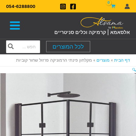
ילוג
054-6288800
תוכן
אלסאמא | קרמיקה וכלים סניטריים
Search
לכל המוצרים
for:
דף הבית
מוצרים
מקלחון פינתי הרמוניקה פרזול שחור קוביות
🔍