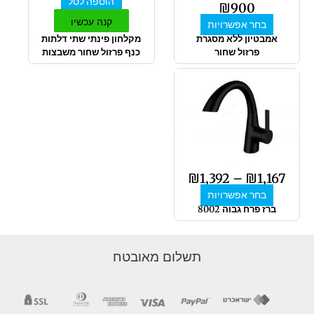
הוספה לסל
האפשרויות
₪
900
בעמוד
קנה עכשיו
בחר אפשרויות
המוצר
אמבטיון ללא מסגרת
מקלחון פינתי שתי דלתות
פרזול שחור
כנף פרזול שחור משבצות
טווח
למוצר
מחירים:
זה
יש
מספר
עד
סוגים.
ניתן
לבחור
₪
1,392
–
₪
1,167
את
בחר אפשרויות
האפשרויות
ברז פרח גבוה 8002
בעמוד
המוצר
תשלום מאובטח