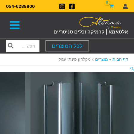
ילוג
054-6288800
תוכן
אלסאמא | קרמיקה וכלים סניטריים
Search
לכל המוצרים
for:
דף הבית
מוצרים
מקלחון פינתי עגול
🔍