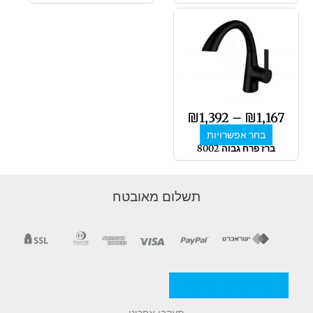
טווח
למוצר
מחירים:
זה
יש
מספר
עד
סוגים.
ניתן
לבחור
₪
1,392
–
₪
1,167
את
בחר אפשרויות
האפשרויות
ברז פרח גבוה 8002
בעמוד
המוצר
תשלום מאובטח
מדניות/תקנון החברה