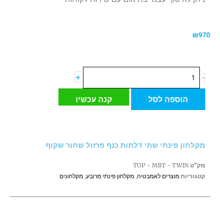
₪
970
כמות
+
-
של
מקלחון
הוספה לסל
קנה עכשיו
פינתי
שתי
דלתות
כנף
מקלחון פינתי שתי דלתות כנף פרזול שחור שקוף
פרזול
שחור
מק"ט
TOP - MBT - TWIN
שקוף
קטגוריות
מוצרים לאמבטיה
,
מקלחון פינתי מרובע
,
מקלחונים