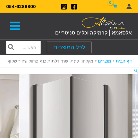
ילוג
054-6288800
תוכן
אלסאמא | קרמיקה וכלים סניטריים
Search
לכל המוצרים
for:
דף הבית
מוצרים
מקלחון פינתי שתי דלתות כנף פרזול שחור שקוף
🔍